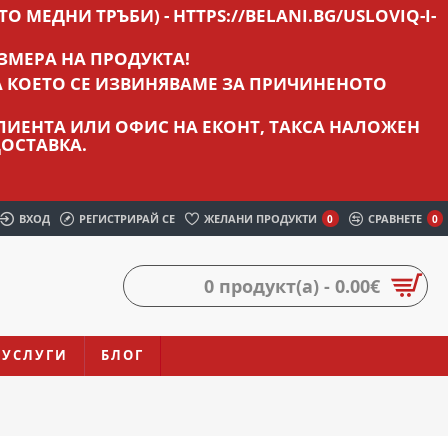
О МЕДНИ ТРЪБИ) - HTTPS://BELANI.BG/USLOVIQ-I-
ЗМЕРА НА ПРОДУКТА!
А КОЕТО СЕ ИЗВИНЯВАМЕ ЗА ПРИЧИНЕНОТО
 КЛИЕНТА ИЛИ ОФИС НА ЕКОНТ, ТАКСА НАЛОЖЕН
ОСТАВКА.
ВХОД
РЕГИСТРИРАЙ СЕ
ЖЕЛАНИ ПРОДУКТИ
СРАВНЕТЕ
0
0
0 продукт(а) - 0.00€
УСЛУГИ
БЛОГ