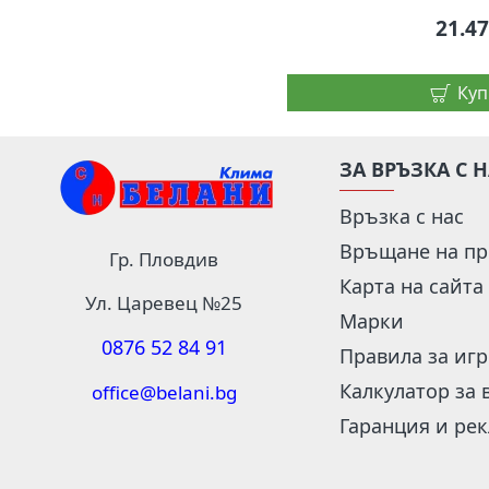
21.4
Куп
ЗА ВРЪЗКА С 
Връзка с нас
Връщане на пр
Гр. Пловдив
Карта на сайта
Ул. Царевец №25
Марки
0876 52 84 91
Правила за иг
Калкулатор за 
office@belani.bg
Гаранция и ре