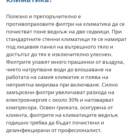
Полезно и препоръчително е
противопраховите филтри на климатика да се
почистват поне веднъж на две седмици. При
стандартните стенни климатици те се намират
под лицевия панел на вътрешното тяло и
достъпът до тях е изключително улеснен.
Филтрите улавят много прашинки от въздуха,
чието натрупване води до влошаване на
работата на самия климатик и поява на
неприятна миризма при включване. Силно
замърсени филтри увеличават разхода на
електроенергия с около 30% и натоварват
компресора. Освен грижата, осигурена от
клиента, филтрите на климатиците веднъж
годишно трябва да бъдат почистени и
дезинфекцирани от професионалист.