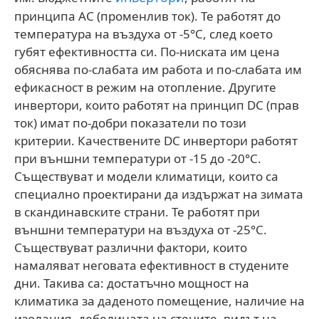
принципа AC (променлив ток). Те работят до
температура на въздуха от -5°С, след което
губят ефективността си. По-ниската им цена
обяснява по-слабата им работа и по-слабата им
ефикасност в режим на отопление. Другите
инвертори, които работят на принцип DC (прав
ток) имат по-добри показатели по този
критерии. Качествените DC инвертори работят
при външни температури от -15 до -20°С.
Съществуват и модели климатици, които са
специално проектирани да издържат на зимата
в скандинавските страни. Те работят при
външни температури на въздуха от -25°С.
Съществуват различни фактори, които
намаляват неговата ефективност в студените
дни. Такива са: достатъчно мощност на
климатика за даденото помещение, наличие на
изолация, дебелината на стените, видът на