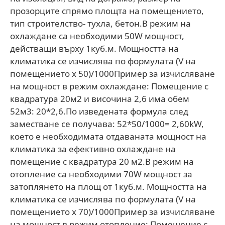
прозорците спрямо площта на помещението,
тип строителство- тухла, бетон.В режим на
охлаждане са необходими 50W мощност,
действащи върху 1куб.м. Мощността на
климатика се изчислява по формулата (V на
помещението х 50)/1000Пример за изчисляване
на мощност в режим охлаждане: Помещение с
квадратура 20м2 и височина 2,6 има обем
52м3: 20*2,6.По изведената формула след
заместване се получава: 52*50/1000= 2,60kW,
което е необходимата отдаваната мощност на
климатика за ефективно охлаждане на
помещение с квадратура 20 м2.В режим на
отопление са необходими 70W мощност за
затоплянето на площ от 1куб.м. Мощността на
климатика се изчислява по формулата (V на
помещението х 70)/1000Пример за изчисляване
на мощност в режим отопление: Помещение с