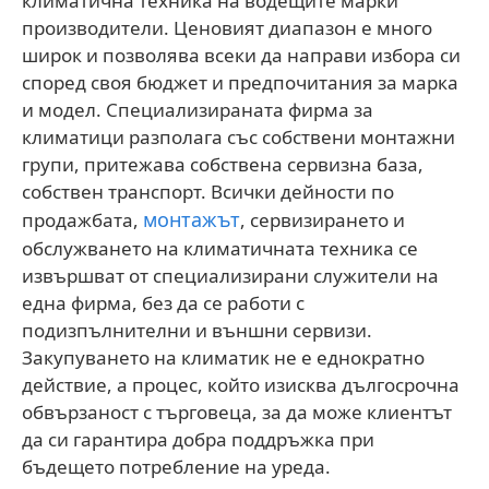
климатична техника на водещите марки
производители. Ценовият диапазон е много
широк и позволява всеки да направи избора си
според своя бюджет и предпочитания за марка
и модел. Специализираната фирма за
климатици разполага със собствени монтажни
групи, притежава собствена сервизна база,
собствен транспорт. Всички дейности по
монтажът
продажбата,
, сервизирането и
обслужването на климатичната техника се
извършват от специализирани служители на
една фирма, без да се работи с
подизпълнителни и външни сервизи.
Закупуването на климатик не е еднократно
действие, а процес, който изисква дългосрочна
обвързаност с търговеца, за да може клиентът
да си гарантира добра поддръжка при
бъдещето потребление на уреда.