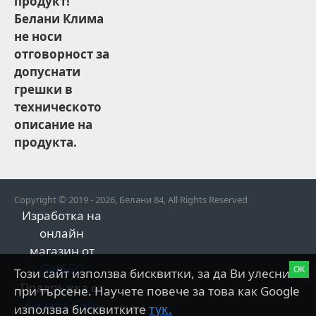
продукт!
Белани Клима
не носи
отговорност за
допуснати
грешки в
техническото
описание на
продукта.
Copyright © 2019 - 2026, Белани 84, All Rights Reserved
Изработка на
онлайн
магазин от
GetSEO
OK
Този сайт използва бисквитки, за да Ви улесни
Поддръжка от
при търсене. Научете повече за това как Google
Savana Soft
тук.
използва бисквитките