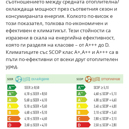
съотношението между средната отоплителна/
охлаждаща мощност през съответния сезон и
консумираната енергия. Колкото по-висок е
този показател, толкова по-икономичен и
ефективен е климатикът. Тези стойности са
изразени в скала на енергийна ефективност,
която ги разделя на класове – от А+++ до D.
Климатиците със SCOP клас А+,А++ и А+++ са в
пъти по-ефективни от всеки друг отоплителен
уред.