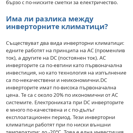
бързо с по-ниските сметки за електричество.
Има ли разлика между
инверторните климатици?
Съществуват два вида инверторни климатици:
едните работят на принципа на АС (променлив
ток), а другите на DC (постоянен ток). AC
инверторите са по-евтини като първоначална
инвестиция, но като технология на изпълнение
са по-некачествени и неикономични.DC
инверторите имат по-висока първоначална
цена. Те са с около 20% по икономични от АС
системите. Електрониката при DC инверторите
е много по-качествена и с по-дълъг
експлоатационен период. Тези инверторни
климатици работят при по ниски външни
температури: до -20°С. Това е една инвестиция,