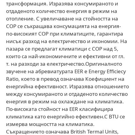
трансформация. Изразява консумираното и
отдаденото количество енергия в режим на
отопление. С увеличаване на стойността на
COP се съкращава консумацията на енергия-
по-високият COP при климатиците, гарантира
нисък разход на електричество и икономии. На
пазара се предлагат климатици с COP над 5,
които са най-икономичните и ефективни от гл.
т. на разходи за електричество.Оригиналното
звучене на абревиатурата EER е Energy Efficiecy
Ratio, което в превод означава Коефициент на
енергийна ефективност. Изразява отношението
между консумираното и отдаденото количество
енергия в режим на охлаждане на климатика.
По-високата стойност на EER класифицира
климатика като енергийно ефективен.С BTU се
измерва мощността на климатика.
Съкращението означава British Termal Units,