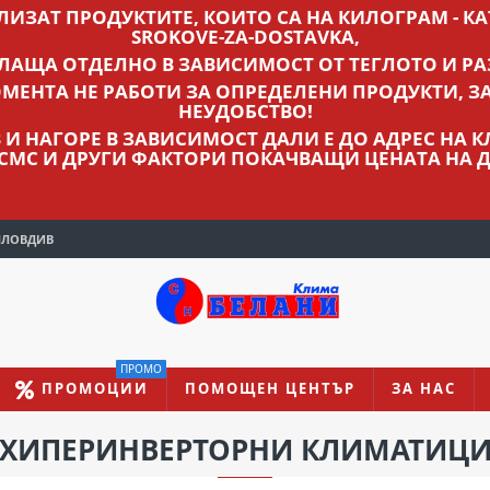
ВЛИЗАТ ПРОДУКТИТЕ, КОИТО СА НА КИЛОГРАМ - КАТ
SROKOVE-ZA-DOSTAVKA,
ПЛАЩА ОТДЕЛНО В ЗАВИСИМОСТ ОТ ТЕГЛОТО И РА
МЕНТА НЕ РАБОТИ ЗА ОПРЕДЕЛЕНИ ПРОДУКТИ, З
НЕУДОБСТВО!
ЛВ И НАГОРЕ В ЗАВИСИМОСТ ДАЛИ Е ДО АДРЕС НА
 СМС И ДРУГИ ФАКТОРИ ПОКАЧВАЩИ ЦЕНАТА НА Д
ПЛОВДИВ
ПРОМО
ПРОМОЦИИ
ПОМОЩЕН ЦЕНТЪР
ЗА НАС
ХИПЕРИНВЕРТОРНИ КЛИМАТИЦ