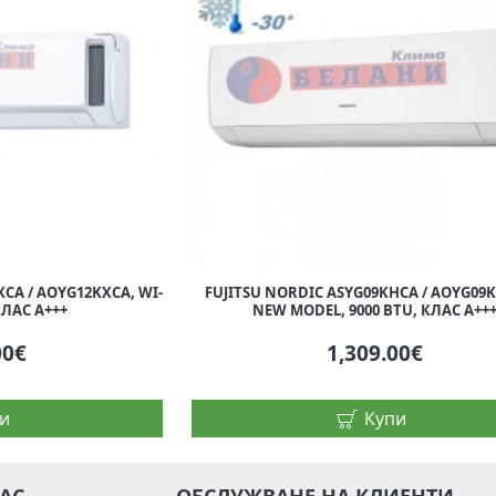
XCA / AOYG12KXCA, WI-
FUJITSU NORDIC ASYG09KHCA / AOYG09K
 КЛАС A+++
NEW MODEL, 9000 BTU, КЛАС A++
00€
1,309.00€
и
Купи