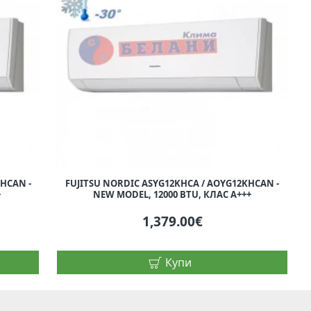
HCAN -
FUJITSU NORDIC ASYG12KHCA / AOYG12KHCAN -
+
NEW MODEL, 12000 BTU, КЛАС A+++
1,379.00€
Купи