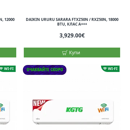
, 12000
DAIKIN URURU SARARA FTXZ50N / RXZ50N, 18000
BTU, КЛАС A+++
3,929.00€
Купи
WI-FI
WI-FI