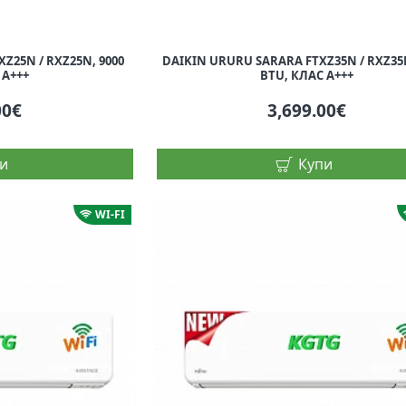
Z25N / RXZ25N, 9000
DAIKIN URURU SARARA FTXZ35N / RXZ35N
 A+++
BTU, КЛАС A+++
00€
3,699.00€
и
Купи
WI-FI