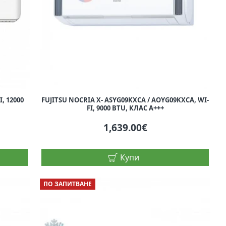
, 12000
FUJITSU NOCRIA X- ASYG09KXCA / AОYG09KXCA, WI-
FI, 9000 BTU, КЛАС A+++
1,639.00€
Купи
ПО ЗАПИТВАНЕ