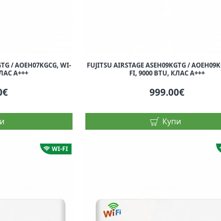
TG / AOEH07KGCG, WI-
FUJITSU AIRSTAGE ASEH09KGTG / AOEH09K
КЛАС A+++
FI, 9000 BTU, КЛАС A+++
0€
999.00€
и
Купи
WI-FI