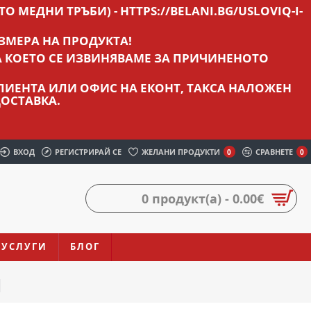
О МЕДНИ ТРЪБИ) - HTTPS://BELANI.BG/USLOVIQ-I-
ЗМЕРА НА ПРОДУКТА!
А КОЕТО СЕ ИЗВИНЯВАМЕ ЗА ПРИЧИНЕНОТО
 КЛИЕНТА ИЛИ ОФИС НА ЕКОНТ, ТАКСА НАЛОЖЕН
ОСТАВКА.
ВХОД
РЕГИСТРИРАЙ СЕ
ЖЕЛАНИ ПРОДУКТИ
СРАВНЕТЕ
0
0
0 продукт(а) - 0.00€
УСЛУГИ
БЛОГ
И