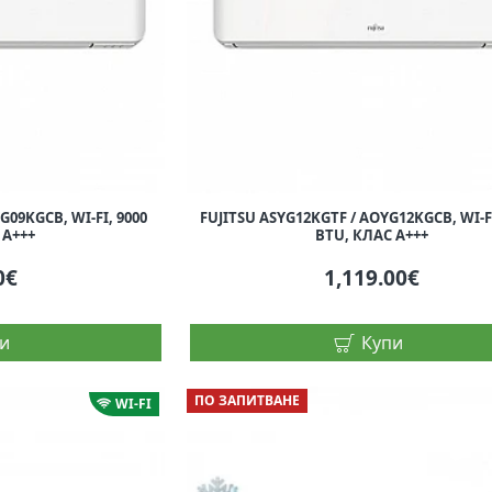
G09KGCB, WI-FI, 9000
FUJITSU ASYG12KGTF / AOYG12KGCB, WI-FI
 A+++
BTU, КЛАС A+++
0€
1,119.00€
и
Купи
ПО ЗАПИТВАНЕ
WI-FI