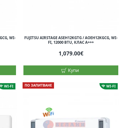
GCG, WI-
FUJITSU AIRSTAGE ASEH12KGTG / AOEH12KGCG, WI-
FI, 12000 BTU, КЛАС A+++
1,079.00€
Купи
ПО ЗАПИТВАНЕ
WI-FI
WI-FI