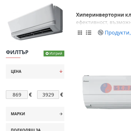
Хиперинверторни к
ефективност, възможн
Продукти,
ФИЛТЪР
Изтрий
ЦЕНА
€
€
МАРКИ
ПОДХОДЯЩ ЗА