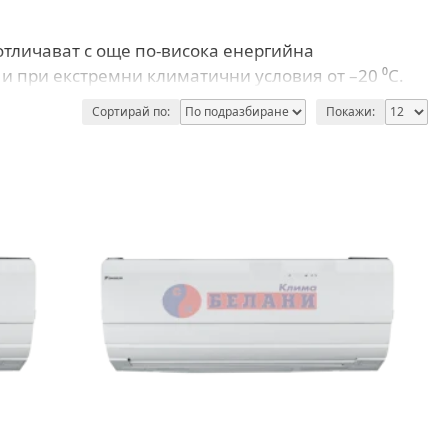
 отличават с още по-висока енергийна
и при екстремни климатични условия от –20 ⁰C.
Сортирай по:
Покажи: