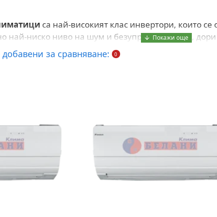
лиматици
са най-високият клас инвертори, които се
о най-ниско ниво на шум и безупречна работа, дори 
 добавени за сравняване:
0