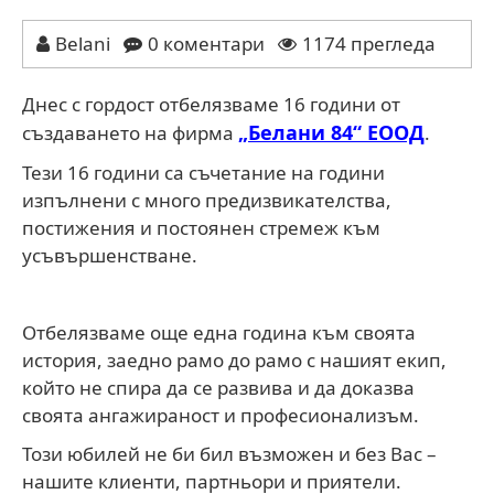
Belani
0 коментари
1174 прегледа
Днес с гордост отбелязваме 16 години от
„Белани 84“ ЕООД
създаването на фирма
.
Teзи 16 години са съчетание на години
изпълнени с много предизвикателства,
постижения и постоянен стремеж към
усъвършенстване.
Отбелязваме още една година към своята
история, заедно рамо до рамо с нашият екип,
който не спира да се развива и да доказва
своята ангажираност и професионализъм.
Този юбилей не би бил възможен и без Вас –
нашите клиенти, партньори и приятели.