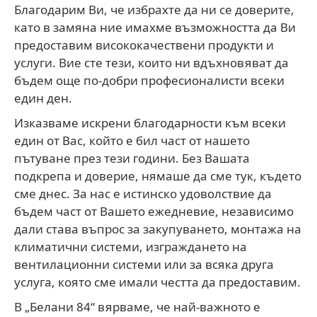
Благодарим Ви, че избрахте да ни се доверите,
като в замяна ние имахме възможността да Ви
предоставим висококачествени продукти и
услуги. Вие сте тези, които ни вдъхновяват да
бъдем още по-добри професионалисти всеки
един ден.
Изказваме искрени благодарности към всеки
един от Вас, който е бил част от нашето
пътуване през тези години. Без Вашата
подкрепа и доверие, нямаше да сме тук, където
сме днес. За нас е истинско удоволствие да
бъдем част от Вашето ежедневие, независимо
дали става въпрос за закупуването, монтажа на
климатични системи, изграждането на
вентилационни системи или за всяка друга
услуга, която сме имали честта да предоставим.
В „Белани 84“ вярваме, че най-важното е