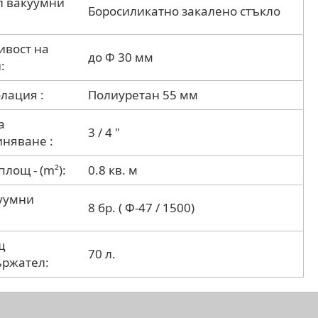
л вакуумни
Боросиликатно закалено стъкло
ивост на
до Ф 30 мм
:
лация :
Полиуретан 55 мм
а
3 / 4 "
няване :
лощ - (m²):
0.8 кв. м
уумни
8 бр. ( Ф-47 / 1500)
щ
70 л.
ържател: