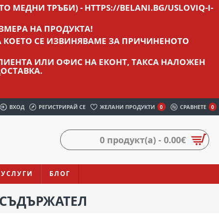
О МЕДНИ ТРЪБИ) - HTTPS://BELANI.BG/USLOVIQ-I-
ЗМЕРА НА ПРОДУКТА!
А КОЕТО СЕ ИЗВИНЯВАМЕ ЗА ПРИЧИНЕНОТО
 КЛИЕНТА ИЛИ ОФИС НА ЕКОНТ, ТАКСА НАЛОЖЕН
ОСТАВКА.
ВХОД
РЕГИСТРИРАЙ СЕ
ЖЕЛАНИ ПРОДУКТИ
СРАВНЕТЕ
0
0
0 продукт(а) - 0.00€
УСЛУГИ
БЛОГ
ОСЪДЪРЖАТЕЛ