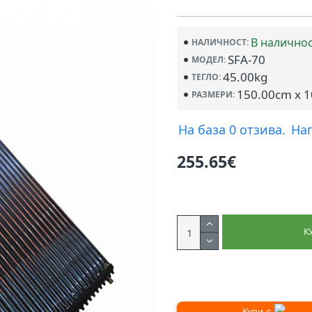
В налично
НАЛИЧНОСТ:
SFA-70
МОДЕЛ:
45.00kg
ТЕГЛО:
150.00cm x 
РАЗМЕРИ:
На база 0 отзива.
На
255.65€
К
Купи с