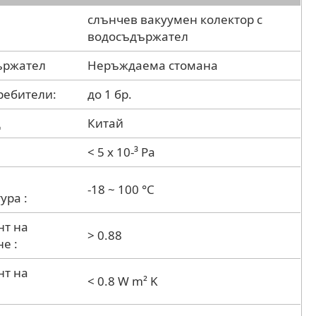
слънчев вакуумен колектор с
водосъдържател
ържател
Неръждаема стомана
ребители:
до 1 бр.
д
Китай
< 5 x 10-³ Pa
-18 ~ 100 °C
ура :
нт на
> 0.88
е :
нт на
< 0.8 W m² K