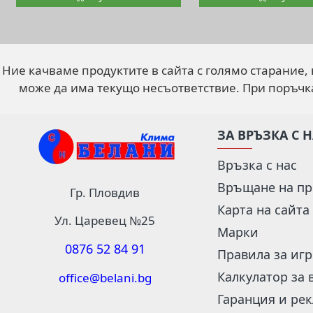
Ние качваме продуктите в сайта с голямо старание,
може да има текущо несъответствие. При поръчк
ЗА ВРЪЗКА С 
Връзка с нас
Връщане на пр
Гр. Пловдив
Карта на сайта
Ул. Царевец №25
Марки
0876 52 84 91
Правила за иг
Калкулатор за 
office@belani.bg
Гаранция и ре