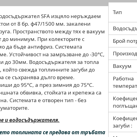
Тип
 водосъдържател SFA изцяло неръждаем
тои от 8 бр. ф47/1500 мм. закалени
Водосъд
уга. Пространството между тях е вакуум
т до минимум. При колекторите с
Брой пот
мо да бъде антифриз. Системата
Произхо
ме. Устойчивост на замръзване до -30°C,
ки до 30мм. Водосъдържателя за топла
Вакуум
, който свежда топлинните загуби до
а се съхранява дълго време.
Работна
иши до 95°C, а през зимния до 75°C.
температ
ншната обвивка, стойката и крепежа са
Коефице
а. Системата е отворен тип - без
поглъщан
суматорите.
Коефице
те и водосъдържателя.
загуби :
дето топлината се предава от тръбата