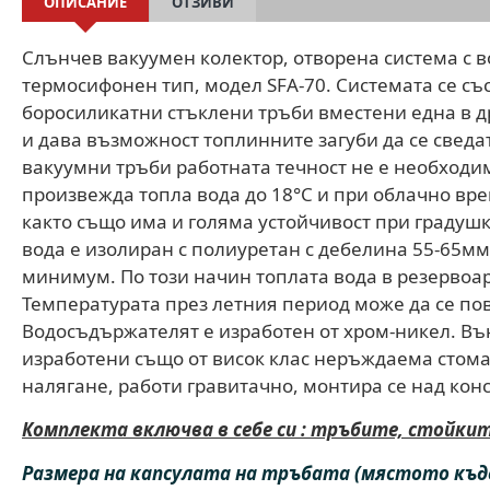
ОПИСАНИЕ
ОТЗИВИ
Слънчев вакуумен колектор, отворена система с
термосифонен тип, модел SFA-70. Системата се със
боросиликатни стъклени тръби вместени една в др
и дава възможност топлинните загуби да се сведа
вакуумни тръби работната течност не е необходи
произвежда топла вода до 18°C и при облачно вре
както също има и голяма устойчивост при градуш
вода е изолиран с полиуретан с дебелина 55-65мм
минимум. По този начин топлата вода в резервоар
Температурата през летния период може да се пов
Водосъдържателят е изработен от хром-никел. Въ
изработени също от висок клас неръждаема стоман
налягане, работи гравитачно, монтира се над кон
Комплекта включва в себе си : тръбите, стойки
Размера на капсулата на тръбата (мястото къ