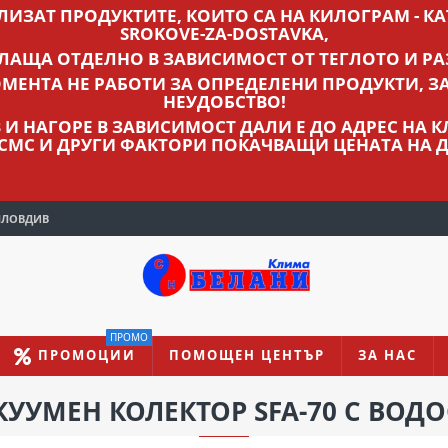
ВЛИЗАТ ПРОДУКТИТЕ, КОИТО СА НА КИЛОГРАМ - КАТ
SROKOVE-ZA-DOSTAVKA,
ПЛАЩА ОТДЕЛНО В ЗАВИСИМОСТ ОТ ТЕГЛОТО И РА
МЕНТА НЕ РАБОТИ ЗА ОПРЕДЕЛЕНИ ПРОДУКТИ, З
НЕУДОБСТВО!
ЛВ И НАГОРЕ В ЗАВИСИМОСТ ДАЛИ Е ДО АДРЕС НА
 СМС И ДРУГИ ФАКТОРИ ПОКАЧВАЩИ ЦЕНАТА НА Д
ПЛОВДИВ
ПРОМО
ПРОМОЦИИ
ПОМОЩЕН ЦЕНТЪР
ЗА НАС
КУУМЕН КОЛЕКТОР SFA-70 С ВОД