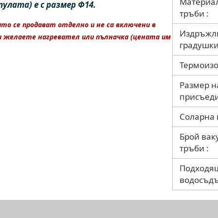
Материа
улата) е с размер Ф14.
тръби :
ито се продават отделно и не са включени в
Издръжл
и желаете нагревател или пълначка (цената им
градушки
Термоизо
Размер н
присъеди
Соларна п
Брой вак
тръби :
Подходя
водосъд