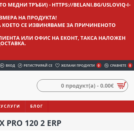
О МЕДНИ ТРЪБИ) - HTTPS://BELANI.BG/USLOVIQ-I-
ЗМЕРА НА ПРОДУКТА!
А КОЕТО СЕ ИЗВИНЯВАМЕ ЗА ПРИЧИНЕНОТО
 КЛИЕНТА ИЛИ ОФИС НА ЕКОНТ, ТАКСА НАЛОЖЕН
ОСТАВКА.
ВХОД
РЕГИСТРИРАЙ СЕ
ЖЕЛАНИ ПРОДУКТИ
СРАВНЕТЕ
0
0
0 продукт(а) - 0.00€
УСЛУГИ
БЛОГ
 PRO 120 2 ERP