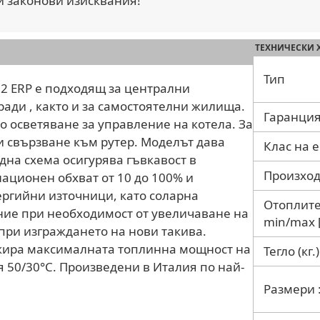
и законови изисквания!
ТЕХНИЧЕСКИ 
Тип
0 2 ERP е подходящ за централни
ади , както и за самостоятелни жилища.
Гаранция
 осветяване за управление на котела. За
 свързване към рутер. Моделът дава
Клас на 
дна схема осигурява гъвкавост в
Произхо
ационен обхват от 10 до 100% и
ргийни източници, като соларна
Отоплите
ие при необходимост от увеличаване на
min/max 
при изграждането на нови такива.
кира максималната топлинна мощност на
Тегло (кг.)
 50/30°С. Произведени в Италия по най-
Размери 