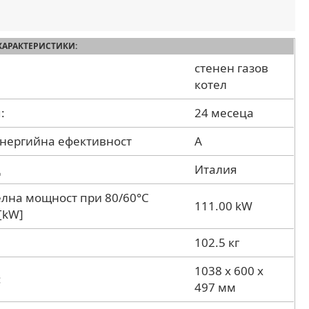
ХАРАКТЕРИСТИКИ:
стенен газов
котел
:
24 месеца
енергийна ефективност
A
д
Италия
лна мощност при 80/60°С
111.00 kW
[kW]
102.5 кг
1038 х 600 х
:
497 мм