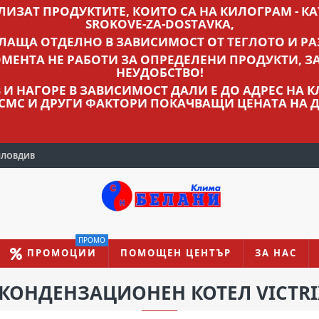
ВЛИЗАТ ПРОДУКТИТЕ, КОИТО СА НА КИЛОГРАМ - КАТ
SROKOVE-ZA-DOSTAVKA,
ПЛАЩА ОТДЕЛНО В ЗАВИСИМОСТ ОТ ТЕГЛОТО И РА
МЕНТА НЕ РАБОТИ ЗА ОПРЕДЕЛЕНИ ПРОДУКТИ, З
НЕУДОБСТВО!
ЛВ И НАГОРЕ В ЗАВИСИМОСТ ДАЛИ Е ДО АДРЕС НА
 СМС И ДРУГИ ФАКТОРИ ПОКАЧВАЩИ ЦЕНАТА НА Д
ПЛОВДИВ
ПРОМО
ПРОМОЦИИ
ПОМОЩЕН ЦЕНТЪР
ЗА НАС
КОНДЕНЗАЦИОНЕН КОТЕЛ VICTRIX