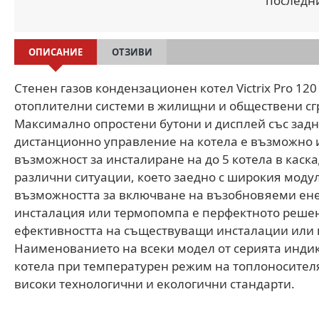
последн
ОПИСАНИЕ
ОТЗИВИ
Стенен газов кондензационен котел Victrix Pro 12
отоплителни системи в жилищни и обществени сгр
Максимално опростени бутони и дисплей със задно
дистанционно управление на котела е възможно и
възможност за инсталиране на до 5 котела в каска
различни ситуации, което заедно с широкия модул
възможността за включване на възобновяеми ене
инсталация или термопомпа е перфектното решен
ефективността на съществуващи инсталации или 
Наименованието на всеки модел от серията инди
котела при температурен режим на топлоносителя
високи технологични и екологични стандарти.