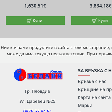
1,630.51€
3,834.18€
Купи
Купи
Ние качваме продуктите в сайта с голямо старание,
може да има текущо несъответствие. При поръчк
ЗА ВРЪЗКА С 
Връзка с нас
Връщане на пр
Гр. Пловдив
Карта на сайта
Ул. Царевец №25
Марки
0876 52 84 91