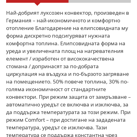
Най-добрият луксозен конвектор, произведен в
Германия – най-икономичното и комфортно
отопление Благодарение на елипсовидната му
форма дискретно подсигуряват нужната
комфортна топлина. Елипсовидната форма на
уреда и увеличената площ на нагревателния
елемент / изработен от висококачествена
стомана / допринасят за по-добрата
циркулация на въздуха и по-бързото загряване
на помещението. 50% повече топлина, 30% по-
голяма икономичност от стандартните
конвектори. При режим защита от замръзване –
автоматично уредът се включва и изключва, за
да поддържа температурата за този режим. При
режим Comfort – при достигане на зададената
температура, уредът се изключва. Тази
температура се поддържа константна чрез