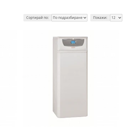
Сортирай по:
Покажи: