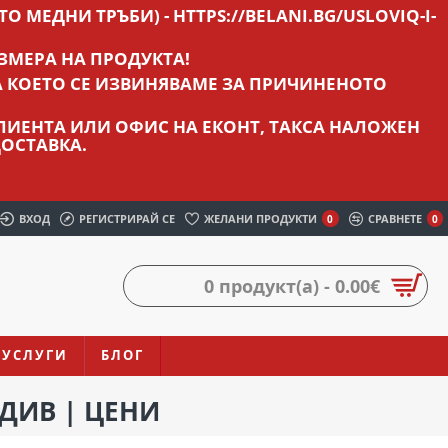
О МЕДНИ ТРЪБИ) - HTTPS://BELANI.BG/USLOVIQ-I-
ЗМЕРА НА ПРОДУКТА!
А КОЕТО СЕ ИЗВИНЯВАМЕ ЗА ПРИЧИНЕНОТО
 КЛИЕНТА ИЛИ ОФИС НА ЕКОНТ, ТАКСА НАЛОЖЕН
ОСТАВКА.
ВХОД
РЕГИСТРИРАЙ СЕ
ЖЕЛАНИ ПРОДУКТИ
СРАВНЕТЕ
0
0
0 продукт(а) - 0.00€
УСЛУГИ
БЛОГ
ДИВ | ЦЕНИ