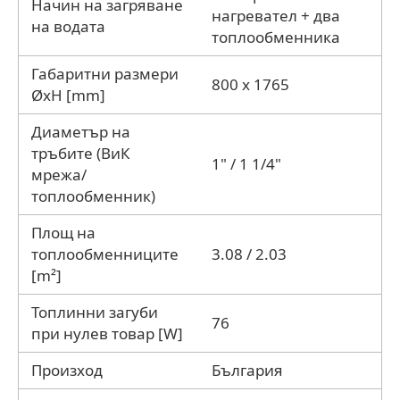
Начин на загряване
нагревател + два
на водата
топлообменника
Габаритни размери
800 x 1765
ØxH [mm]
Диаметър на
тръбите (ВиК
1" / 1 1/4"
мрежа/
топлообменник)
Площ на
топлообменниците
3.08 / 2.03
[m²]
Топлинни загуби
76
при нулев товар [W]
Произход
България