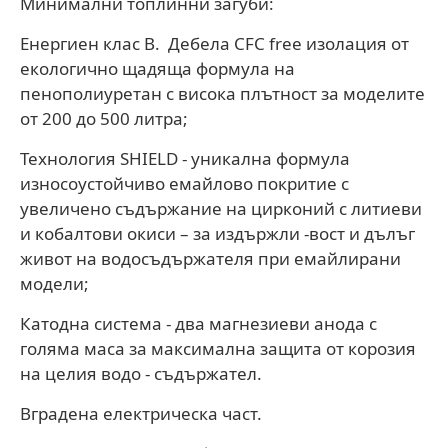
Минимални топлинни загуби:
Eнергиен клас B. Дебела CFC free изолация от
eкологично щадяща формула на
пенополиуретан с висока плътност за моделите
от 200 до 500 литра;
Технология SHIELD - уникална формула
износоустойчиво емайлово покритие с
увеличено съдържание на цирконий с литиеви
и кобалтови окиси – за издържли -вост и дълъг
живот на водосъдържателя при емайлирани
модели;
Катодна система - два магнезиеви анода с
голяма маса за максимална защита от корозия
на целия водо - съдържател.
Вградена електрическа част.