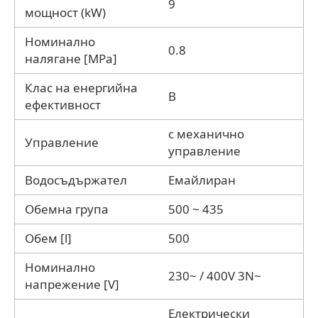
9
мощност (kW)
Номинално
0.8
налягане [MPa]
Клас на енергийна
B
ефективност
с механично
Управление
управление
Водосъдържател
Eмайлиран
Обемна група
500 ~ 435
Обем [l]
500
Номинално
230~ / 400V 3N~
напрежение [V]
Електрически