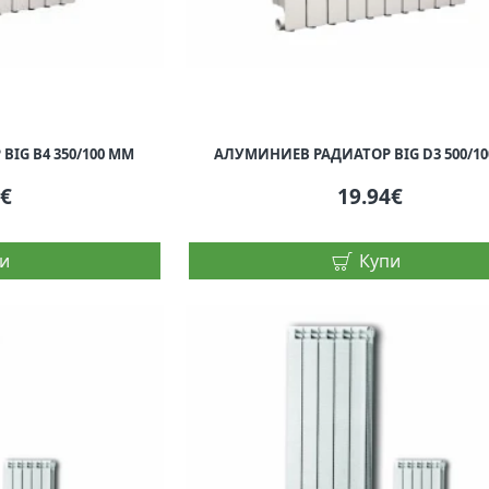
IG B4 350/100 ММ
АЛУМИНИЕВ РАДИАТОР BIG D3 500/1
3€
19.94€
и
Купи