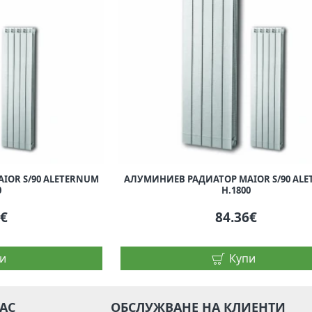
IOR S/90 ALETERNUM
АЛУМИНИЕВ РАДИАТОР MAIOR S/90 AL
0
H.1800
2€
84.36€
и
Купи
НАС
ОБСЛУЖВАНЕ НА КЛИЕНТИ