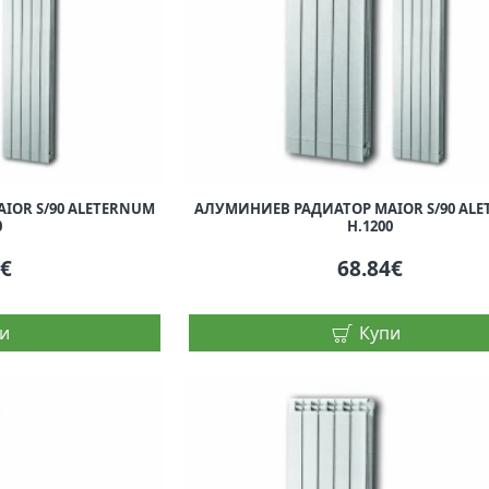
IOR S/90 ALETERNUM
АЛУМИНИЕВ РАДИАТОР MAIOR S/90 AL
0
H.1200
3€
68.84€
и
Купи