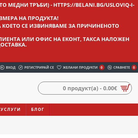
О МЕДНИ ТРЪБИ) - HTTPS://BELANI.BG/USLOVIQ-I-
ЗМЕРА НА ПРОДУКТА!
А КОЕТО СЕ ИЗВИНЯВАМЕ ЗА ПРИЧИНЕНОТО
 КЛИЕНТА ИЛИ ОФИС НА ЕКОНТ, ТАКСА НАЛОЖЕН
ОСТАВКА.
ВХОД
РЕГИСТРИРАЙ СЕ
ЖЕЛАНИ ПРОДУКТИ
СРАВНЕТЕ
0
0
0 продукт(а) - 0.00€
УСЛУГИ
БЛОГ