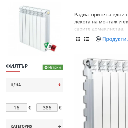
Радиаторите са едни о
лекота на монтаж и е
своите домакинства.
Продукти,
ФИЛТЪР
Изтрий
ЦЕНА
€
€
КАТЕГОРИЯ