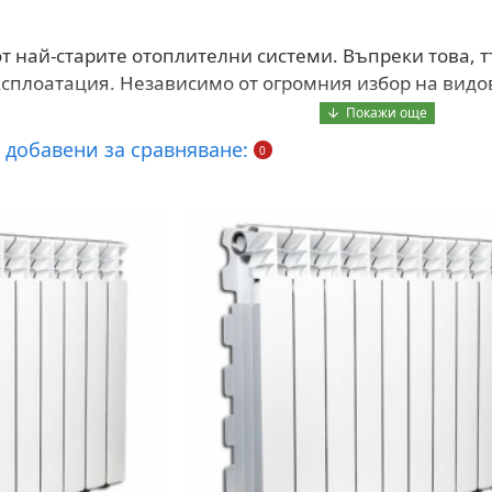
т най-старите отоплителни системи. Въпреки това, т
ксплоатация. Независимо от огромния избор на видов
 добавени за сравняване:
0