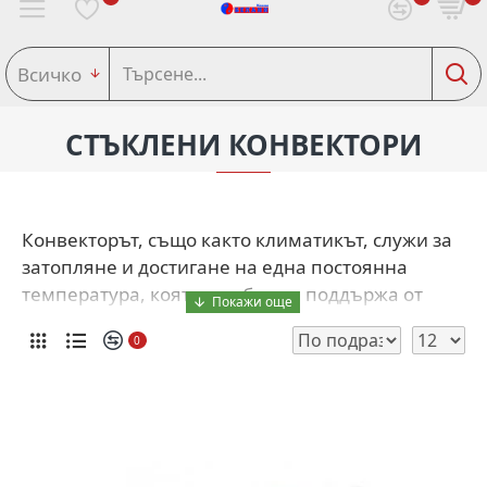
Всичко
СТЪКЛЕНИ КОНВЕКТОРИ
Конвекторът, също както климатикът, служи за
затопляне и достигане на една постоянна
температура, която е добре да поддържа от
гледна точка на икономия на енергия и
0
съответно на разходи. Този вид е с красив
дизайн, който пасва идеално на всяко
помещение!