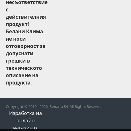
несъответствие
с
действителния
продукт!
Белани Клима
не носи
отговорност за
допуснати
грешки в
техническото
описание на
продукта.
Copyright © 2019 - 2026, Белани 84, All Rights Reserved
Изработка на
онлайн
магазин от