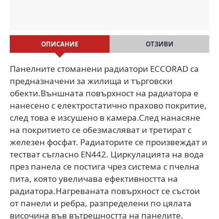
ОПИСАНИЕ
ОТЗИВИ
Панелните стоманени радиатори ECCORAD са
предназначени за жилища и търговски
обекти.Външната повърхност на радиатора е
нанесено с електростатично прахово покритие,
след това е изсушено в камера.След нанасяне
на покритието се обезмасляват и третират с
железен фосфат. Радиаторите се произвеждат и
тестват съгласно EN442. Циркулацията на вода
през панела се постига чрез система с пчелна
пита, която увеличава ефективността на
радиатора.Нагреваната повърхност се състои
от панели и ребра, разпределени по цялата
височина във вътрешността на панелите.