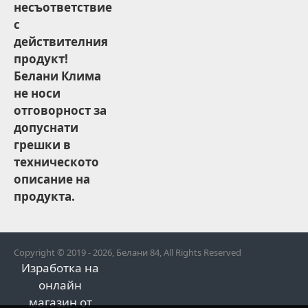
несъответствие
с
действителния
продукт!
Белани Клима
не носи
отговорност за
допуснати
грешки в
техническото
описание на
продукта.
Copyright © 2019 - 2026, Белани 84, All Rights Reserved
Изработка на
онлайн
магазин от