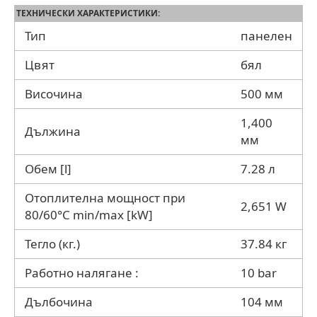
ТЕХНИЧЕСКИ ХАРАКТЕРИСТИКИ:
Тип
панелен
Цвят
бял
Височина
500 мм
1,400
Дължина
мм
Обем [l]
7.28 л
Отоплителна мощност при
2,651 W
80/60°С min/max [kW]
Тегло (кг.)
37.84 кг
Работно налягане :
10 bar
Дълбочина
104 мм