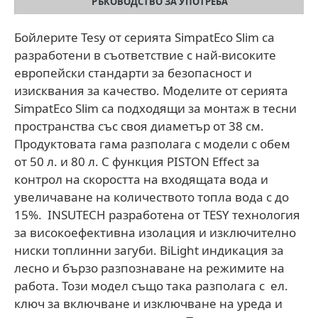
РЪКОВОДСТВО ЗА УПОТРЕБА
Бойлерите Tesy от серията SimpatEco Slim са
разработени в съответствие с най-високите
европейски стандарти за безопасност и
изисквания за качество. Моделите от серията
SimpatEco Slim са подходящи за монтаж в тесни
пространства със своя диаметър от 38 см.
Продуктовата гама разполага с модели с обем
от 50 л. и 80 л. С функция PISTON Effect за
контрол на скоростта на входящата вода и
увеличаване на количеството топла вода с до
15%. INSUTECH разработена от TESY технология
за високоефективна изолация и изключително
ниски топлинни загуби. BiLight индикация за
лесно и бързо разпознаване на режимите на
работа. Този модел също така разполага с ел.
ключ за включване и изключване на уреда и