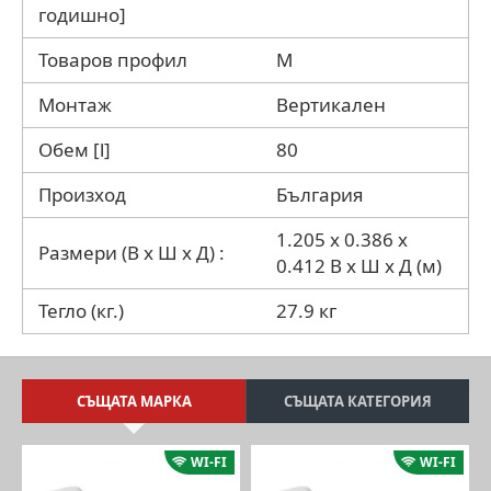
годишно]
Товаров профил
M
Монтаж
Вертикален
Обем [l]
80
Произход
България
1.205 x 0.386 x
Размери (В х Ш х Д) :
0.412 В x Ш x Д (м)
Тегло (кг.)
27.9 кг
СЪЩАТА МАРКА
СЪЩАТА КАТЕГОРИЯ
WI-FI
WI-FI