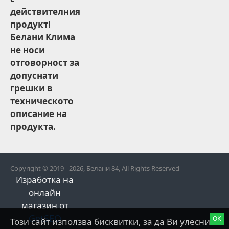
действителния
продукт!
Белани Клима
не носи
отговорност за
допуснати
грешки в
техническото
описание на
продукта.
Copyright © 2019 - 2026, Белани 84, All Rights Reserved
Изработка на
онлайн
магазин от
GetSEO
OK
Този сайт използва бисквитки, за да Ви улесни