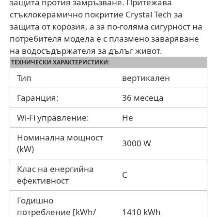
защита против замръзване. Притежава
стъклокерамично покритие Crystal Tech за
защита от корозия, а за по-голяма сигурност на
потребителя модела е с плазмено заваряване
на водосъдържателя за дълъг живот.
ТЕХНИЧЕСКИ ХАРАКТЕРИСТИКИ:
Тип
вертикален
Гаранция:
36 месеца
Wi-Fi управление:
Не
Номинална мощност
3000 W
(kW)
Клас на енергийна
C
ефективност
Годишно
потребление [kWh/
1410 kWh