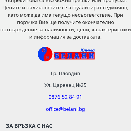
въпреки това са възможни грешки или пропуски.
Цените и наличностите се актуализират седмично,
като може да има текущо несъответствие. При
поръчка Вие ще получите окончателно
потвърждение за наличности, цени, характеристики
и информация за доставката.
Гр. Пловдив
Ул. Царевец №25
0876 52 84 91
office@belani.bg
ЗА ВРЪЗКА С НАС