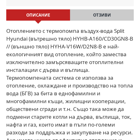
ОПИСАНИЕ
ОТЗИВИ
Отоплението с термопомпа въздух-вода Split
Hyundai (вътрешно тяло) HYHB-A160/CD30GN8-B
// (външно тяло) HYHA-V16W/D2N8-B е най-
екологичният вид отопление, който замества
изключително замърсяващите отоплителни
инсталации с дърва и въглища.
Термопомпената система се използва за
отопление, охлаждане и производство на топла
вода (БГВ) за бита в еднофамилни и
многофамилни къщи, жилищни кооперации,
обществени сгради и т.н. Също така може да
подмени старите котли на дърва, въглища, ток,
нафта и газ, които имат в пъти по-големи
разходи за поддръжка и закупуване на ресурси.