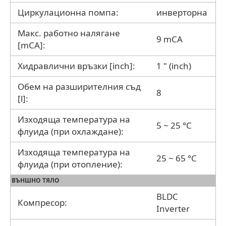
Циркулационна помпа:
инверторна
Макс. работно налягане
9 mCA
[mCA]:
Хидравлични връзки [inch]:
1 " (inch)
Обем на разширителния съд
8
[l]:
Изходяща температура на
5 ~ 25 °C
флуида (при охлаждане):
Изходяща температура на
25 ~ 65 °C
флуида (при отопление):
ВЪНШНО ТЯЛО
BLDC
Компресор:
Inverter