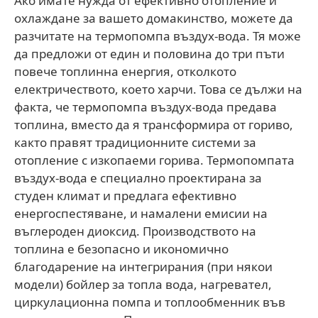
Ако имате нужда от ефективно отопление и
охлаждане за вашето домакинство, можете да
разчитате на термопомпа въздух-вода. Тя може
да предложи от един и половина до три пъти
повече топлинна енергия, отколкото
електричеството, което харчи. Това се дължи на
факта, че термопомпа въздух-вода предава
топлина, вместо да я трансформира от гориво,
както правят традиционните системи за
отопление с изкопаеми горива. Термопомпата
въздух-вода е специално проектирана за
студен климат и предлага ефективно
енергоспестяване, и намалени емисии на
въглероден диоксид. Производството на
топлина е безопасно и икономично
благодарение на интегрирания (при някои
модели) бойлер за топла вода, нагревател,
циркулационна помпа и топлообменник във