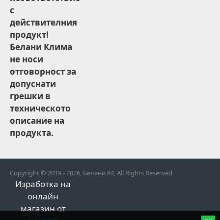
с
действителния
продукт!
Белани Клима
не носи
отговорност за
допуснати
грешки в
техническото
описание на
продукта.
Copyright © 2019 - 2026, Белани 84, All Rights Reserved
Изработка на
онлайн
магазин от