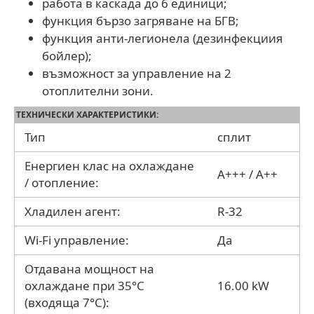
работа в каскада до 6 единици;
функция бързо загряване на БГВ;
функция анти-легионела (дезинфекциия
бойлер);
възможност за управление на 2
отоплителни зони.
ТЕХНИЧЕСКИ ХАРАКТЕРИСТИКИ:
Тип
сплит
Енергиен клас на охлаждане
A+++ / A++
/ отопление:
Хладилен агент:
R-32
Wi-Fi управление:
Да
Отдавана мощност на
охлаждане при 35°C
16.00 kW
(входяща 7°C):