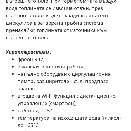
вътрешното тяло. При термопомпата въздух-
вода топлината се извлича отвън, през
външното тяло, където хладилният агент
циркулира в затворена тръбна система,
пренасяйки топлината от източника към
вътрешното тяло.
Характеристики :
фреон R32;
изключително тиха работа;
напълно оборудван с циркулационна
помпа, разширителен съд, предпазен
клапан;
вградена Wi-Fi функция с дистанционно
управление (смартфон);
работа до -25 °C;
температура на изходящата вода (гликол)
до +65°C;