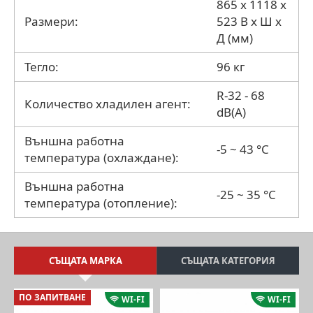
865 x 1118 x
Размери:
523 В x Ш x
Д (мм)
Тегло:
96 кг
R-32 - 68
Количество хладилен агент:
dB(A)
Външна работна
-5 ~ 43 °C
температура (охлаждане):
Външна работна
-25 ~ 35 °C
температура (отопление):
СЪЩАТА МАРКА
СЪЩАТА КАТЕГОРИЯ
ПО ЗАПИТВАНЕ
WI-FI
WI-FI