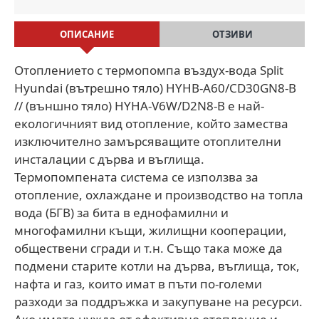
ОПИСАНИЕ
ОТЗИВИ
Отоплението с термопомпа въздух-вода Split
Hyundai (вътрешно тяло) HYHB-A60/CD30GN8-B
// (външно тяло) HYHA-V6W/D2N8-B е най-
екологичният вид отопление, който замества
изключително замърсяващите отоплителни
инсталации с дърва и въглища.
Термопомпената система се използва за
отопление, охлаждане и производство на топла
вода (БГВ) за бита в еднофамилни и
многофамилни къщи, жилищни кооперации,
обществени сгради и т.н. Също така може да
подмени старите котли на дърва, въглища, ток,
нафта и газ, които имат в пъти по-големи
разходи за поддръжка и закупуване на ресурси.