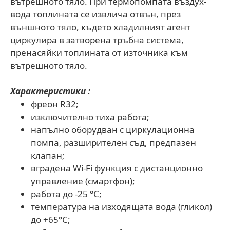
вътрешното тяло. При термопомпата въздух-
вода топлината се извлича отвън, през
външното тяло, където хладилният агент
циркулира в затворена тръбна система,
пренасяйки топлината от източника към
вътрешното тяло.
Характеристики :
фреон R32;
изключително тиха работа;
напълно оборудван с циркулационна
помпа, разширителен съд, предпазен
клапан;
вградена Wi-Fi функция с дистанционно
управление (смартфон);
работа до -25 °C;
температура на изходящата вода (гликол)
до +65°C;