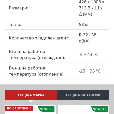
426 x 1008 x
Размери:
712 В x Ш x
Д (мм)
Тегло:
58 кг
R-32 - 58
Количество хладилен агент:
dB(A)
Външна работна
-5 ~ 43 °C
температура (охлаждане):
Външна работна
-25 ~ 35 °C
температура (отопление):
СЪЩАТА МАРКА
СЪЩАТА КАТЕГОРИЯ
ПО ЗАПИТВАНЕ
WI-FI
WI-FI