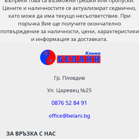
въпреки това са възможни грешки или пропуски.
Цените и наличностите се актуализират седмично,
като може да има текущо несъответствие. При
поръчка Вие ще получите окончателно
потвърждение за наличности, цени, характеристики
и информация за доставката.
Гр. Пловдив
Ул. Царевец №25
0876 52 84 91
office@belani.bg
ЗА ВРЪЗКА С НАС