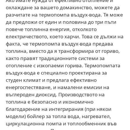
Ако имате нужда от ефективно отопление и
охлаждане за вашето домакинство, можете да
разчитате на термопомпа въздух-вода. Тя може
да предложи от един и половина до три пъти
повече топлинна енергия, отколкото
електричеството, което харчи. Това се дължи на
факта, че термопомпа въздух-вода предава
топлина, вместо да я трансформира от гориво,
както правят традиционните системи за
отопление с изкопаеми горива. Термопомпата
въздух-вода е специално проектирана за
студен климат и предлага ефективно
енергоспестяване, и намалени емисии на
въглероден диоксид. Производството на
топлина е безопасно и икономично
благодарение на интегрирания (при някои
модели) бойлер за топла вода, нагревател,
циркулационна помпа и топлообменник във