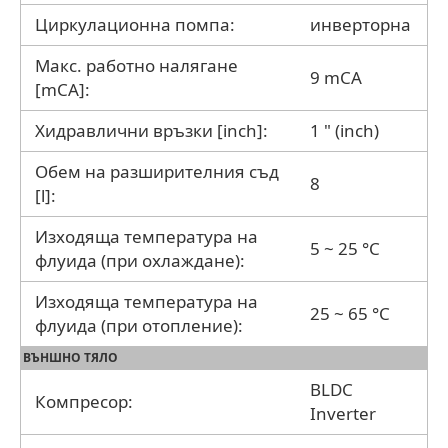
Циркулационна помпа:
инверторна
Макс. работно налягане
9 mCA
[mCA]:
Хидравлични връзки [inch]:
1 " (inch)
Обем на разширителния съд
8
[l]:
Изходяща температура на
5 ~ 25 °C
флуида (при охлаждане):
Изходяща температура на
25 ~ 65 °C
флуида (при отопление):
ВЪНШНО ТЯЛО
BLDC
Компресор:
Inverter