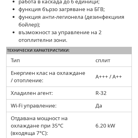
работа в каскада до 6 единици;
функция бързо загряване на БГВ;
функция анти-легионела (дезинфекциия
бойлер);
възможност за управление на 2
отоплителни зони.
ТЕХНИЧЕСКИ ХАРАКТЕРИСТИКИ:
Тип
сплит
Енергиен клас на охлаждане
A+++ / A++
/ отопление:
Хладилен агент:
R-32
Wi-Fi управление:
Да
Отдавана мощност на
охлаждане при 35°C
6.20 kW
(входяща 7°C):