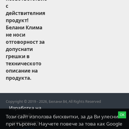
с
действителния
продукт!
Белани Клима
не носи
отговорност за
допуснати
грешки в
техническото
описание на
продукта.
Copyright © 2019 - 2026, Белани 84, All Rights Reserved
Изработка на
онлайн
OK
Този сайт използва бисквитки, за да Ви улесни
магазин от
при търсене. Научете повече за това как Google