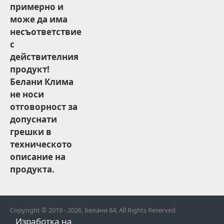
примерно и
може да има
несъответствие
с
действителния
продукт!
Белани Клима
не носи
отговорност за
допуснати
грешки в
техническото
описание на
продукта.
Copyright © 2019 - 2026, Белани 84, All Rights Reserved
Изработка на