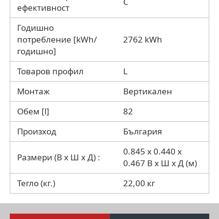
C
ефективност
Годишно
потребление [kWh/
2762 kWh
годишно]
Товаров профил
L
Монтаж
Вертикален
Обем [l]
82
Произход
България
0.845 х 0.440 х
Размери (В х Ш х Д) :
0.467 В x Ш x Д (м)
Тегло (кг.)
22,00 кг