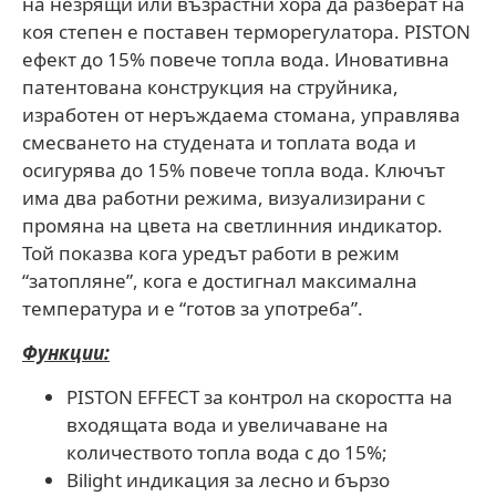
на незрящи или възрастни хора да разберат на
коя степен е поставен терморегулатора. PISTON
ефект до 15% повече топла вода. Иновативна
патентована конструкция на струйника,
изработен от неръждаема стомана, управлява
смесването на студената и топлата вода и
осигурява до 15% повече топла вода. Ключът
има два работни режима, визуализирани с
промяна на цвета на светлинния индикатор.
Той показва кога уредът работи в режим
“затопляне”, кога е достигнал максимална
температура и е “готов за употреба”.
Функции:
PISTON EFFECT за контрол на скоростта на
входящата вода и увеличаване на
количеството топла вода с до 15%;
Bilight индикация за лесно и бързо