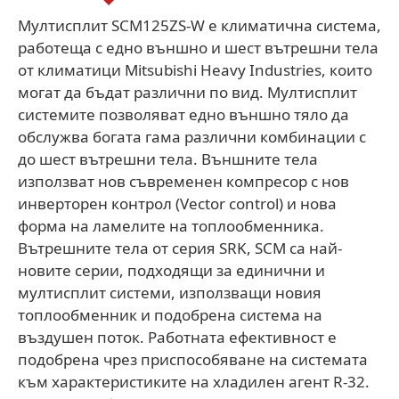
Мултисплит SCM125ZS-W е климатична система,
работеща с едно външно и шест вътрешни тела
от климатици Mitsubishi Heavy Industries, които
могат да бъдат различни по вид. Мултисплит
системите позволяват едно външно тяло да
обслужва богата гама различни комбинации с
до шест вътрешни тела. Външните тела
използват нов съвременен компресор с нов
инверторен контрол (Vector control) и нова
форма на ламелите на топлообменника.
Вътрешните тела от серия SRK, SСM са най-
новите серии, подходящи за единични и
мултисплит системи, използващи новия
топлообменник и подобрена система на
въздушен поток. Работната ефективност е
подобрена чрез приспособяване на системата
към характеристиките на хладилен агент R-32.