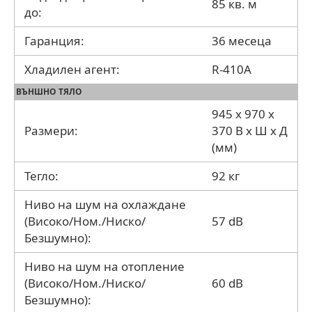
85 кв. м
до:
Гаранция:
36 месеца
Хладилен агент:
R-410A
ВЪНШНО ТЯЛО
945 х 970 х
Размери:
370 В x Ш x Д
(мм)
Тегло:
92 кг
Ниво на шум на охлаждане
(Високо/Ном./Ниско/
57 dB
Безшумно):
Ниво на шум на отопление
(Високо/Ном./Ниско/
60 dB
Безшумно):