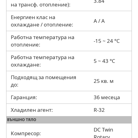
3.84
на трансф. отопление):
Енергиен клас на
A / A
охлаждане / отопление:
Работна температура на
-15 ~ 24 °C
отопление:
Работна температура на
5 ~ 43 °C
охлаждане:
Подходящ за помещения
25 кв. м
до:
Гаранция:
36 месеца
Хладилен агент:
R-32
ВЪНШНО ТЯЛО
DC Twin
Компресор:
Rotary