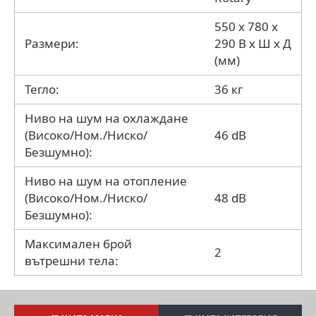
550 x 780 x
Размери:
290 В x Ш x Д
(мм)
Тегло:
36 кг
Ниво на шум на охлаждане
(Високо/Ном./Ниско/
46 dB
Безшумно):
Ниво на шум на отопление
(Високо/Ном./Ниско/
48 dB
Безшумно):
Максимален брой
2
вътрешни тела: