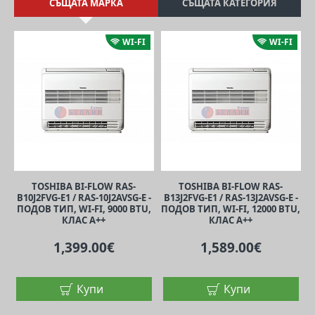
СЪЩАТА МАРКА
СЪЩАТА КАТЕГОРИЯ
WI-FI
WI-FI
TOSHIBA BI-FLOW RAS-
TOSHIBA BI-FLOW RAS-
B10J2FVG-E1 / RAS-10J2AVSG-E -
B13J2FVG-E1 / RAS-13J2AVSG-E -
ПОДОВ ТИП, WI-FI, 9000 BTU,
ПОДОВ ТИП, WI-FI, 12000 BTU,
П
КЛАС A++
КЛАС A++
1,399.00€
1,589.00€
Купи
Купи