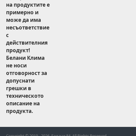
на продуктите е
примерно и
може да има
несъответствие
с
действителния
продукт!
Белани Клима
не носи
отговорност за
допуснати
грешки в
техническото
описание на
продукта.
Copyright © 2019 - 2026, Белани 84, All Rights Reserved