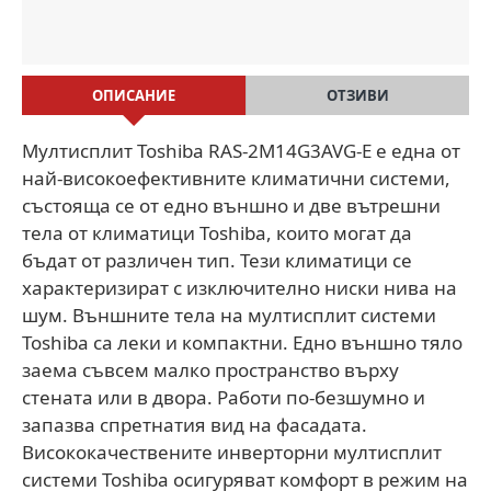
ОПИСАНИЕ
ОТЗИВИ
Мултисплит Toshiba RAS-2M14G3AVG-E е една от
най-високоефективните климатични системи,
състояща се от едно външно и две вътрешни
тела от климатици Toshiba, които могат да
бъдат от различен тип. Тези климатици се
характеризират с изключително ниски нива на
шум. Външните тела на мултисплит системи
Toshiba са леки и компактни. Едно външно тяло
заема съвсем малко пространство върху
стената или в двора. Работи по-безшумно и
запазва спретнатия вид на фасадата.
Висококачествените инверторни мултисплит
системи Toshiba осигуряват комфорт в режим на