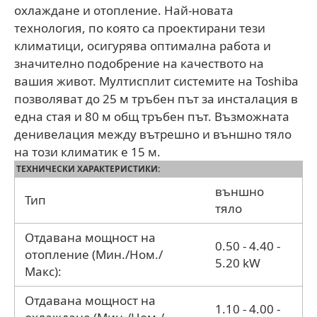
охлаждане и отопление. Най-новата
технология, по която са проектирани тези
климатици, осигурява оптимална работа и
значително подобрение на качеството на
вашия живот. Мултисплит системите на Toshiba
позволяват до 25 м тръбен път за инсталация в
една стая и 80 м общ тръбен път. Възможната
денивелация между вътрешно и външно тяло
на този климатик е 15 м.
ТЕХНИЧЕСКИ ХАРАКТЕРИСТИКИ:
външно
Тип
тяло
Отдавана мощност на
0.50 - 4.40 -
отопление (Мин./Ном./
5.20 kW
Макс):
Отдавана мощност на
1.10 - 4.00 -