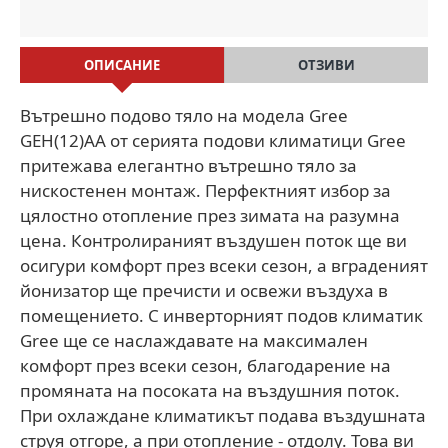
ОПИСАНИЕ
ОТЗИВИ
Вътрешно подово тяло на модела Gree
GEH(12)AA от серията подови климатици Gree
притежава елегантно вътрешно тяло за
нискостенен монтаж. Перфектният избор за
цялостно отопление през зимата на разумна
цена. Контролираният въздушен поток ще ви
осигури комфорт през всеки сезон, а вграденият
йонизатор ще пречисти и освежи въздуха в
помещението. С инверторният подов климатик
Gree ще се наслаждавате на максимален
комфорт през всеки сезон, благодарение на
промяната на посоката на въздушния поток.
При охлаждане климатикът подава въздушната
струя отгоре, а при отопление - отдолу. Това ви