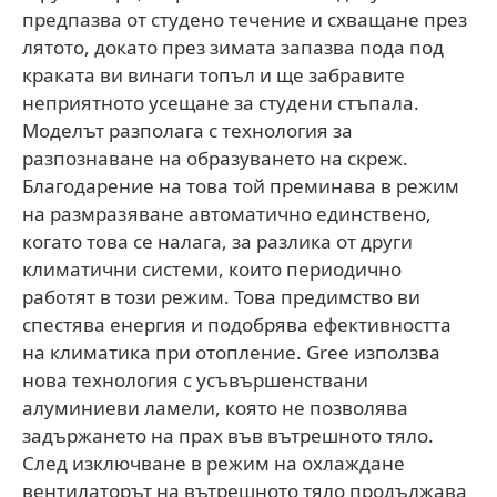
предпазва от студено течение и схващане през
лятото, докато през зимата запазва пода под
краката ви винаги топъл и ще забравите
неприятното усещане за студени стъпала.
Моделът разполага с технология за
разпознаване на образуването на скреж.
Благодарение на това той преминава в режим
на размразяване автоматично единствено,
когато това се налага, за разлика от други
климатични системи, които периодично
работят в този режим. Това предимство ви
спестява енергия и подобрява ефективността
на климатика при отопление. Gree използва
нова технология с усъвършенствани
алуминиеви ламели, която не позволява
задържането на прах във вътрешното тяло.
След изключване в режим на охлаждане
вентилаторът на вътрешното тяло продължава