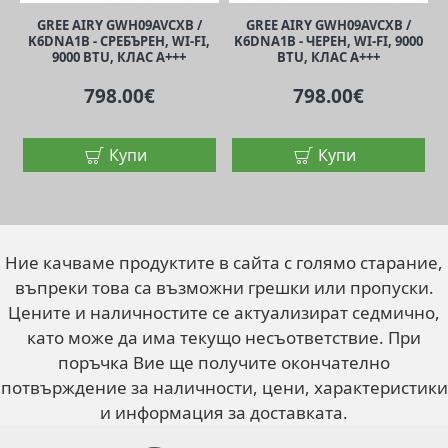
GREE AIRY GWH09AVCXB /
GREE AIRY GWH09AVCXB /
K6DNA1B - СРЕБЪРЕН, WI-FI,
K6DNA1B - ЧЕРЕН, WI-FI, 9000
9000 BTU, КЛАС A+++
BTU, КЛАС A+++
798.00€
798.00€
Купи
Купи
Ние качваме продуктите в сайта с голямо старание,
въпреки това са възможни грешки или пропуски.
Цените и наличностите се актуализират седмично,
като може да има текущо несъответствие. При
поръчка Вие ще получите окончателно
потвърждение за наличности, цени, характеристики
и информация за доставката.