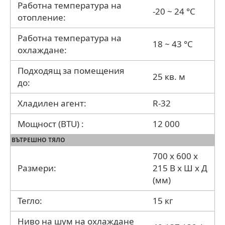
Работна температура на
-20 ~ 24 °C
отопление:
Работна температура на
18 ~ 43 °C
охлаждане:
Подходящ за помещения
25 кв. м
до:
Хладилен агент:
R-32
Мощност (BTU) :
12 000
ВЪТРЕШНО ТЯЛО
700 x 600 x
Размери:
215 В x Ш x Д
(мм)
Тегло:
15 кг
Ниво на шум на охлаждане