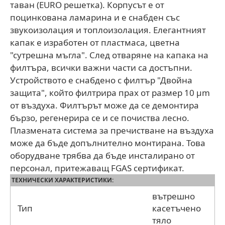
таван (EURO решетка). Корпусът е от
поцинкована ламарина и е снабден със
звукоизолация и топлоизолация. Елегантният
капак е изработен от пластмаса, цветна
"сутрешна мъгла". След отваряне на капака на
филтъра, всички важни части са достъпни.
Устройството е снабдено с филтър "Двойна
защита", който филтрира прах от размер 10 µm
от въздуха. Филтърът може да се демонтира
бързо, регенерира се и се почиства лесно.
Плазмената система за пречистване на въздуха
може да бъде допълнително монтирана. Това
оборудване трябва да бъде инсталирано от
персонал, притежаващ FGAS сертификат.
ТЕХНИЧЕСКИ ХАРАКТЕРИСТИКИ:
вътрешно
Тип
касетъчено
тяло