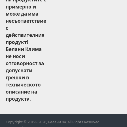
примерно и
може да има
несъответствие
с
действителния
продукт!
Белани Клима
не носи
отговорност за
допуснати
грешки в
техническото
описание на
продукта.
Copyright © 2019 - 2026, Белани 84, All Rights Reserved