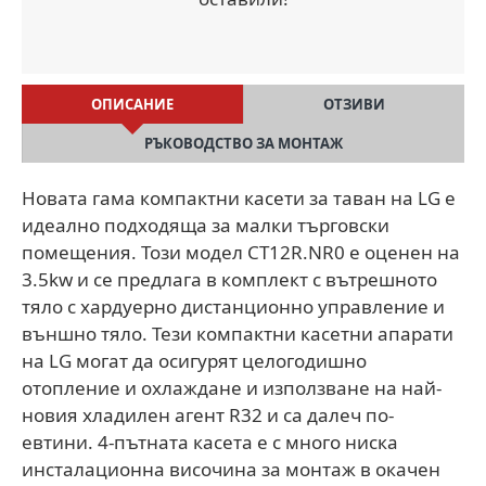
ОПИСАНИЕ
ОТЗИВИ
РЪКОВОДСТВО ЗА МОНТАЖ
Новата гама компактни касети за таван на LG е
идеално подходяща за малки търговски
помещения. Този модел CT12R.NR0 е оценен на
3.5kw и се предлага в комплект с вътрешното
тяло с хардуерно дистанционно управление и
външно тяло. Тези компактни касетни апарати
на LG могат да осигурят целогодишно
отопление и охлаждане и използване на най-
новия хладилен агент R32 и са далеч по-
евтини. 4-пътната касета е с много ниска
инсталационна височина за монтаж в окачен