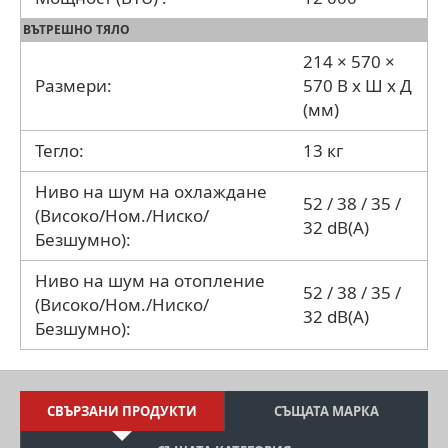
ВЪТРЕШНО ТЯЛО
214 × 570 ×
Размери:
570 В x Ш x Д
(мм)
Тегло:
13 кг
Ниво на шум на охлаждане
52 / 38 / 35 /
(Високо/Ном./Ниско/
32 dB(A)
Безшумно):
Ниво на шум на отопление
52 / 38 / 35 /
(Високо/Ном./Ниско/
32 dB(A)
Безшумно):
СВЪРЗАНИ ПРОДУКТИ
СЪЩАТА МАРКА