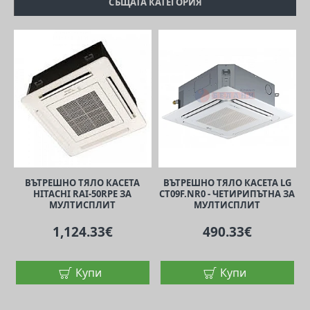
СЪЩАТА КАТЕГОРИЯ
ВЪТРЕШНО ТЯЛО КАСЕТА
ВЪТРЕШНО ТЯЛО КАСЕТА LG
HITACHI RAI-50RPE ЗА
CT09F.NR0 - ЧЕТИРИПЪТНА ЗА
C
МУЛТИСПЛИТ
МУЛТИСПЛИТ
1,124.33€
490.33€
Купи
Купи