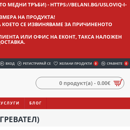
О МЕДНИ ТРЪБИ) - HTTPS://BELANI.BG/USLOVIQ-I-
ЗМЕРА НА ПРОДУКТА!
А КОЕТО СЕ ИЗВИНЯВАМЕ ЗА ПРИЧИНЕНОТО
 КЛИЕНТА ИЛИ ОФИС НА ЕКОНТ, ТАКСА НАЛОЖЕН
ОСТАВКА.
ВХОД
РЕГИСТРИРАЙ СЕ
ЖЕЛАНИ ПРОДУКТИ
СРАВНЕТЕ
0
0
0 продукт(а) - 0.00€
УСЛУГИ
БЛОГ
АГРЕВАТЕЛ)