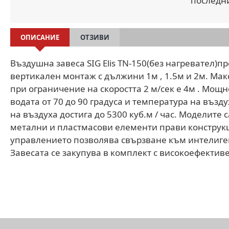
последн
ОПИСАНИЕ
ОТЗИВИ
Въздушна завеса SIG Elis TN-150(без нагревател)п
вертикален монтаж с дължини 1м , 1.5м и 2м. Ма
при ограничение на скоростта 2 м/сек е 4м . Мощ
водата от 70 до 90 градуса и температура на въздух
на въздуха достига до 5300 куб.м / час. Моделите с
метални и пластмасови елементи прави конструкц
управлението позволява свързване към интелиген
Завесата се закупува в комплект с високоефектив