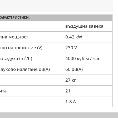
ХАРАКТЕРИСТИКИ:
въздушна завеса
лна мощност
0.42 kW
що напрежение (V)
230 V
 въздуха (m³/h)
4000 куб.м / час
звуково налягане dB(A)
60 dB(A)
27 кг
ита
21
1.8 А