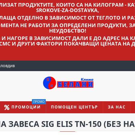
ВЛИЗАТ ПРОДУКТИТЕ, КОИТО СА НА КИЛОГРАМ - КАТ
SROKOVE-ZA-DOSTAVKA,
ПЛАЩА ОТДЕЛНО В ЗАВИСИМОСТ ОТ ТЕГЛОТО И РА
МЕНТА НЕ РАБОТИ ЗА ОПРЕДЕЛЕНИ ПРОДУКТИ, З
НЕУДОБСТВО!
ЛВ И НАГОРЕ В ЗАВИСИМОСТ ДАЛИ Е ДО АДРЕС НА
 СМС И ДРУГИ ФАКТОРИ ПОКАЧВАЩИ ЦЕНАТА НА Д
ПЛОВДИВ
ПРОМО
ПРОМОЦИИ
ПОМОЩЕН ЦЕНТЪР
ЗА НАС
ЗАВЕСА SIG ELIS TN-150 (БЕЗ Н