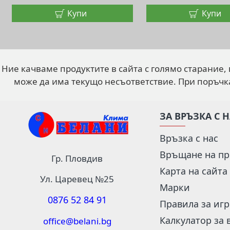
Купи
Купи
Ние качваме продуктите в сайта с голямо старание,
може да има текущо несъответствие. При поръчк
ЗА ВРЪЗКА С 
Връзка с нас
Връщане на пр
Гр. Пловдив
Карта на сайта
Ул. Царевец №25
Марки
0876 52 84 91
Правила за иг
Калкулатор за 
office@belani.bg