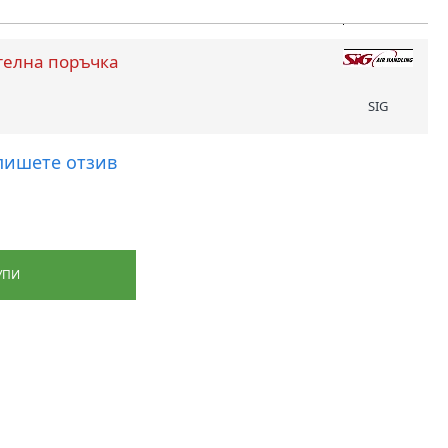
телна поръчка
SIG
пишете отзив
УПИ