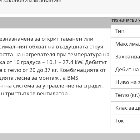
и законови изисквания!
ТЕХНИЧЕСКИ 
Тип
резназначена за открит таванен или
Максима
ксималният обхват на въздушната струя
ността на нагревателя при температура на
Захранва
а от 10 градуса – 10.1 – 27.4 kW. Дебитът
Дебит на
а с тегло от 20 до 37 кг. Комбинацията от
ията лесна за монтаж , а BMS
Ниво на 
тна система за управление на сгради .
ен тристъпков вентилатор .
Тегло (кг.)
Клас защ
Ток