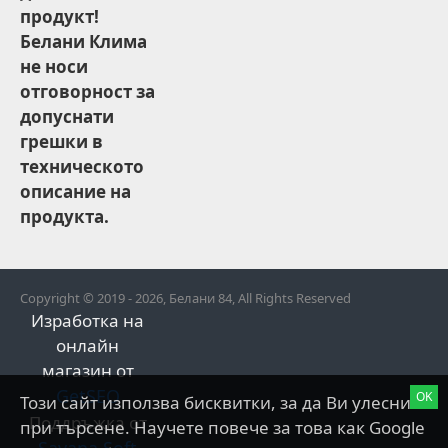
продукт!
Белани Клима
не носи
отговорност за
допуснати
грешки в
техническото
описание на
продукта.
Copyright © 2019 - 2026, Белани 84, All Rights Reserved
Изработка на
онлайн
магазин от
GetSEO
OK
Този сайт използва бисквитки, за да Ви улесни
Поддръжка от
при търсене. Научете повече за това как Google