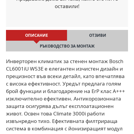
оставили!
ОПИСАНИЕ
ОТЗИВИ
РЪКОВОДСТВО ЗА МОНТАЖ
Инверторен климатик за стенен монтаж Bosch
CL6001iU W53E е елегантен изчистен дизайн и
прецизност във всеки детайл, като впечатлява
с висока ефективност. Уредът предлага голям
брой функции и благодарение на ErP клас A+++
изключително ефективен. Антикорозионната
защита осигурява дълъг експлоатационен
живот. Освен това Climate 3000i работи
извънредно тихо. Ефективната филтрираща
система в комбинация с йонизиращият модул