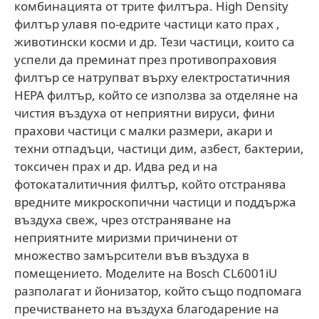
комбинацията от трите филтъра. High Density
филтър улавя по-едрите частици като прах ,
животински косми и др. Тези частици, които са
успели да преминат през противопраховия
филтър се натрупват върху електростатичния
HEPA филтър, който се използва за отделяне на
чистия въздуха от неприятни вируси, фини
прахови частици с малки размери, акари и
техни отпадъци, частици дим, азбест, бактерии,
токсичен прах и др. Идва ред и на
фотокаталитичния филтър, който отстранява
вредните микроскопични частици и поддържа
въздуха свеж, чрез отстраняване на
неприятните миризми причинени от
множество замърсители във въздуха в
помещението. Моделите на Bosch CL6001iU
разполагат и йонизатор, който също подпомага
пречистването на въздуха благодарение на