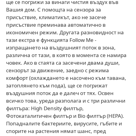
ще се погрижи за винаги чистия въздух във
Вашия дом. С помощта на сензора за
присъствие, климатикът, ако не засече
присъствие преминава автоматично в
икономичен режим. Другата разновидност на
тази екстра е функцията Follow Me -
изпращането на въздушният поток в зона,
различна от тази, в която в момента се намира
човек. Ако в стаята са засечени двама души,
сензорът за движение, заедно с режима
комфорт (охлаждането е насочено към тавана,
затоплянето към пода), ще се погрижат
въздушния поток да е далеч от тях. Освен
всичко това, уреда разполага и с три различни
филтъра: High Density филтър,
Фотокаталитичен филтър и Bio филтър (HEPA).
Попадналите бактериите, вирусите, гъбите и
спорите на растения нямат шанс, пред