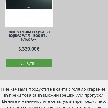
DAIKIN EMURA FTXJ50AB9 /
RXJ50A9 WI-FI, 18000 BTU,
КЛАС A++
3,339.00€
Купи
Ние качваме продуктите в сайта с голямо старание,
въпреки това са възможни грешки или пропуски.
Цените и наличностите се актуализират седмично,
като може да има текущо несъответствие. При