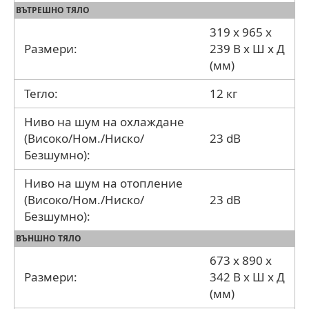
ВЪТРЕШНО ТЯЛО
319 x 965 x
Размери:
239 В x Ш x Д
(мм)
Тегло:
12 кг
Ниво на шум на охлаждане
(Високо/Ном./Ниско/
23 dB
Безшумно):
Ниво на шум на отопление
(Високо/Ном./Ниско/
23 dB
Безшумно):
ВЪНШНО ТЯЛО
673 x 890 x
Размери:
342 В x Ш x Д
(мм)