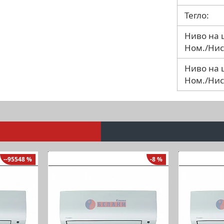
Тегло:
Ниво на 
Ном./Нис
Ниво на 
Ном./Нис
--95548 %
-8 %