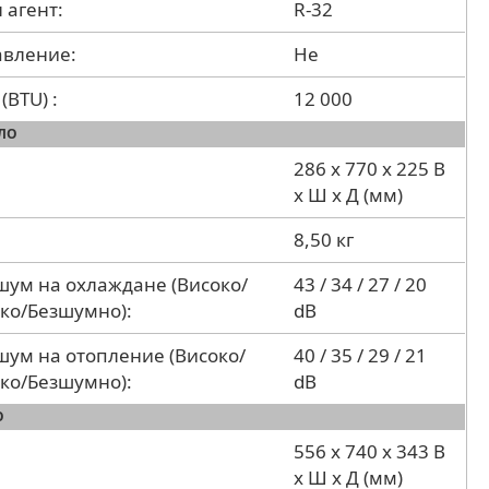
 агент:
R-32
равление:
Не
(BTU) :
12 000
ЛО
286 x 770 x 225 В
x Ш x Д (мм)
8,50 кг
шум на охлаждане (Високо/
43 / 34 / 27 / 20
ко/Безшумно):
dB
шум на отопление (Високо/
40 / 35 / 29 / 21
ко/Безшумно):
dB
О
556 x 740 x 343 В
x Ш x Д (мм)