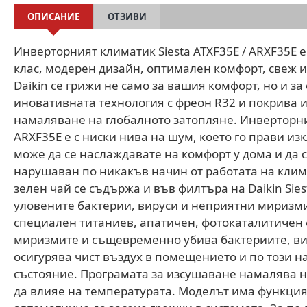
ОПИСАНИЕ
ОТЗИВИ
Инверторният климатик Siesta ATXF35E / ARXF35E е 
клас, модерен дизайн, оптимален комфорт, свеж и
Daikin се грижи не само за вашия комфорт, но и за 
иновативната технология с фреон R32 и покрива и
намаляване на глобалното затопляне. Инверторния
ARXF35E е с ниски нива на шум, което го прави из
може да се наслаждавате на комфорт у дома и да с
нарушаван по никакъв начин от работата на клима
зелен чай се съдържа и във филтъра на Daikin Sies
уловените бактерии, вируси и неприятни миризми
специален титаниев, апатичен, фотокаталитичен 
миризмите и същевременно убива бактериите, вир
осигурява чист въздух в помещението и по този н
състояние. Програмата за изсушаване намалява н
да влияе на температурата. Моделът има функци