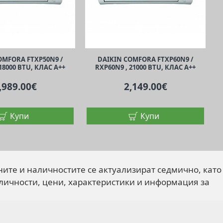
OMFORA FTXP50N9 /
DAIKIN COMFORA FTXP60N9 /
18000 BTU, КЛАС A++
RXP60N9 , 21000 BTU, КЛАС A++
,989.00€
2,149.00€
Купи
Купи
ните и наличностите се актуализират седмично, като
личности, цени, характеристики и информация за