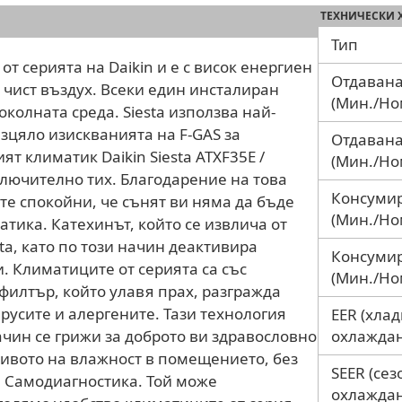
ТЕХНИЧЕСКИ 
Тип
от серията на Daikin и е с висок енергиен
Отдавана
 чист въздух. Всеки един инсталиран
(Мин./Но
околната среда. Siesta използва най-
зцяло изискванията на F-GAS за
Отдавана
т климатик Daikin Siesta ATXF35E /
(Мин./Но
ключително тих. Благодарение на това
Консумир
те спокойни, че сънят ви няма да бъде
(Мин./Но
тика. Катехинът, който се извлича от
ta, като по този начин деактивира
Консуми
. Климатиците от серията са със
(Мин./Но
филтър, който улавя прах, разгражда
усите и алергените. Тази технология
EER (хла
ачин се грижи за доброто ви здравословно
охлаждан
ивото на влажност в помещението, без
SEER (се
я Самодиагностика. Той може
охлаждан