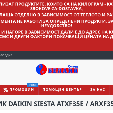
ВЛИЗАТ ПРОДУКТИТЕ, КОИТО СА НА КИЛОГРАМ - КАТ
SROKOVE-ZA-DOSTAVKA,
ПЛАЩА ОТДЕЛНО В ЗАВИСИМОСТ ОТ ТЕГЛОТО И РА
МЕНТА НЕ РАБОТИ ЗА ОПРЕДЕЛЕНИ ПРОДУКТИ, З
НЕУДОБСТВО!
ЛВ И НАГОРЕ В ЗАВИСИМОСТ ДАЛИ Е ДО АДРЕС НА
 СМС И ДРУГИ ФАКТОРИ ПОКАЧВАЩИ ЦЕНАТА НА Д
ПЛОВДИВ
ПРОМО
ПРОМОЦИИ
ПОМОЩЕН ЦЕНТЪР
ЗА НАС
DAIKIN SIESTA ATXF35E / ARXF35E