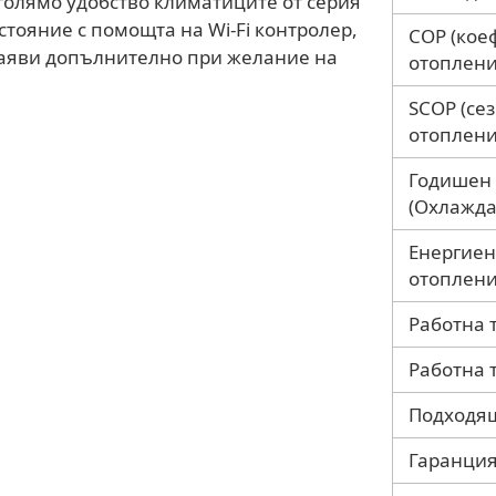
-голямо удобство климатиците от серия
зстояние с помощта на Wi-Fi контролер,
COP (кое
 заяви допълнително при желание на
отоплени
SCOP (се
отоплени
Годишен 
(Охлажда
Енергиен
отоплени
Работна 
Работна 
Подходящ
Гаранция