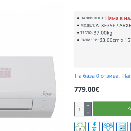
Няма в на
НАЛИЧНОСТ:
ATXF35E / ARX
МОДЕЛ:
37.00kg
ТЕГЛО:
63.00cm x 15
РАЗМЕРИ:
На база 0 отзива.
На
779.00€
К