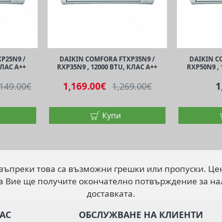
P25N9 /
DAIKIN COMFORA FTXP35N9 /
DAIKIN C
КЛАС A++
RXP35N9 , 12000 BTU, КЛАС A++
RXP50N9 , 
1,169.00€
1
,149.00€
1,269.00€
Купи
 въпреки това са възможни грешки или пропуски. Це
а Вие ще получите окончателно потвърждение за на
доставката.
НАС
ОБСЛУЖВАНЕ НА КЛИЕНТИ