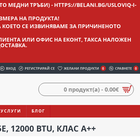
О МЕДНИ ТРЪБИ) - HTTPS://BELANI.BG/USLOVIQ-I-
ЗМЕРА НА ПРОДУКТА!
А КОЕТО СЕ ИЗВИНЯВАМЕ ЗА ПРИЧИНЕНОТО
 КЛИЕНТА ИЛИ ОФИС НА ЕКОНТ, ТАКСА НАЛОЖЕН
ОСТАВКА.
ВХОД
РЕГИСТРИРАЙ СЕ
ЖЕЛАНИ ПРОДУКТИ
СРАВНЕТЕ
0
0
0 продукт(а) - 0.00€
УСЛУГИ
БЛОГ
, 12000 BTU, КЛАС A++