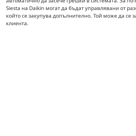
автоматично да засече грешки в системата. За по
Siesta на Daikin могат да бъдат управлявани от ра
който се закупува допълнително. Той може да се
клиента.