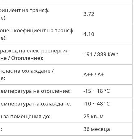
фициент на трансф.
3.72
е):
зонен коефициент на трансф.
4.10
е):
разход на електроенергия
191 / 889 kWh
не / Отопление):
 клас на охлаждане /
A++ / A+
е:
температура на отопление:
-15 ~ 18 °C
температура на охлаждане:
-10 ~ 48 °C
 за помещения до:
25 кв. м
:
36 месеца