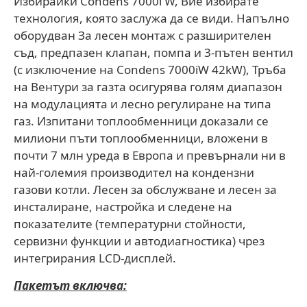
Избирайки Condens 7000i W, Вие избирате
технология, която заслужа да се види. Напълно
оборудван За лесен монтаж с разширителен
съд, предпазен клапан, помпа и 3-пътен вентил
(с изключение на Condens 7000iW 42kW), Тръба
на Вентури за газта осигурява голям диапазон
на модулацията и лесно регулиране на типа
газ. Изпитани топлообменници доказали се
милиони пъти топлообменници, вложени в
почти 7 млн уреда в Европа и превърнали ни в
най-големия производител на кондензни
газови котли. Лесен за обслужване и лесен за
инсталиране, настройка и следене на
показателите (температурни стойности,
сервизни функции и автодиагностика) чрез
интегрирания LCD-дисплей.
Пакетът включва: