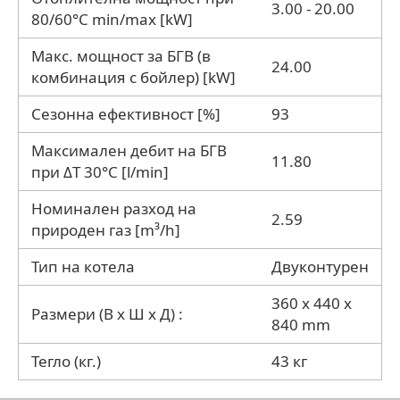
3.00 - 20.00
80/60°С min/max [kW]
Макс. мощност за БГВ (в
24.00
комбинация с бойлер) [kW]
Сезонна ефективност [%]
93
Максимален дебит на БГВ
11.80
при ΔT 30°С [l/min]
Номинален разход на
2.59
природен газ [m³/h]
Тип на котела
Двуконтурен
360 x 440 x
Размери (В х Ш х Д) :
840 mm
Тегло (кг.)
43 кг