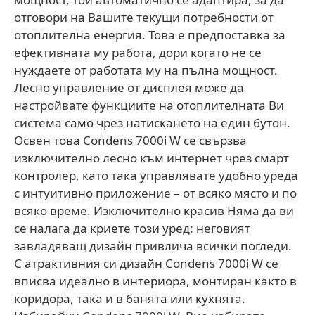
отговори на Вашите текущи потребности от
отоплителна енергия. Това е предпоставка за
ефективната му работа, дори когато не се
нуждаете от работата му на пълна мощност.
Лесно управление от дисплея може да
настройвате функциите на отоплителната Ви
система само чрез натискането на един бутон.
Освен това Condens 7000i W се свързва
изключително лесно към интернет чрез смарт
контролер, като така управлявате удобно уреда
с интуитивно приложение – от всяко място и по
всяко време. Изключително красив Няма да ви
се налага да криете този уред: неговият
завладяващ дизайн привлича всички погледи.
С атрактивния си дизайн Condens 7000i W се
вписва идеално в интериора, монтиран както в
коридора, така и в банята или кухнята.