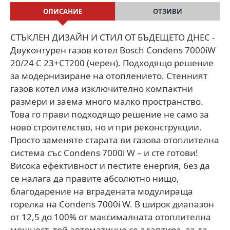
ОПИСАНИЕ
ОТЗИВИ
СТЪКЛЕН ДИЗАЙН И СТИЛ ОТ БЪДЕЩЕТО ДНЕС -
Двуконтурен газов котел Bosch Condens 7000iW
20/24 C 23+CT200 (черен). Подходящо решение
за модернизиране на отоплението. Стенният
газов котел има изключително компактни
размери и заема много малко пространство.
Това го прави подходящо решение не само за
ново строителство, но и при реконструкции.
Просто заменяте старата ви газова отоплителна
система със Condens 7000i W – и сте готови!
Висока ефективност и пестите енергия, без да
се налага да правите абсолютно нищо,
благодарение на вградената модулираща
горелка на Condens 7000i W. В широк диапазон
от 12,5 до 100% от максималната отоплителна
мощност, той автоматично се адаптира, за да