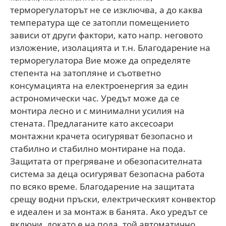
терморегулаторът не се изключва, а до каква
температура ще се затопли помещението
зависи от други фактори, като напр. неговото
изложение, изолацията и т.н. Благодарение на
терморегулатора Вие може да определяте
степента на затопляне и съответно
консумацията на електроенергия за един
астрономически час. Уредът може да се
монтира лесно и с минимални усилия на
стената. Предлаганите като аксесоари
монтажни крачета осигуряват безопасно и
стабилно и стабилно монтиране на пода.
Защитата от прегряване и обезопасителната
система за деца осигуряват безопасна работа
по всяко време. Благодарение на защитата
срещу водни пръски, електрическият конвектор
е идеален и за монтаж в банята. Ако уредът се
включи, докато е на пода, той автоматично