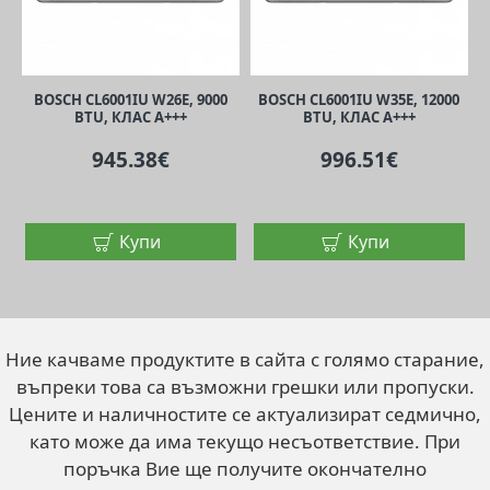
BOSCH CL6001IU W26E, 9000
BOSCH CL6001IU W35E, 12000
BTU, КЛАС А+++
BTU, КЛАС А+++
945.38€
996.51€
Купи
Купи
Ние качваме продуктите в сайта с голямо старание,
въпреки това са възможни грешки или пропуски.
Цените и наличностите се актуализират седмично,
като може да има текущо несъответствие. При
поръчка Вие ще получите окончателно