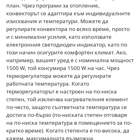
план. Чрез програми за отопление,
конвекторът се адаптира към индивидуалните
изисквания и температури. Можете да
регулирате конвектора по всяко време, просто
и с минимални усилия, като използвате
електронния светодиоден индикатор, като по
този начин осигурите комфортен климат. Ако,
например, вашият уред е с номинална мощност
1500 W, той консумира 1500 W на час. Чрез
терморегулатора можете да регулирате
работната температура. Когато
терморегулаторът е настроен на по-ниска
степен, той изключва нагревателния елемент
по-често, защото съответната температура се
достига по-бързо (по-ниската степен отговаря
на по-ниска температура в помещението за по-
кратко време). Когато степента е по-висока, да
кажем, максималната възможна,