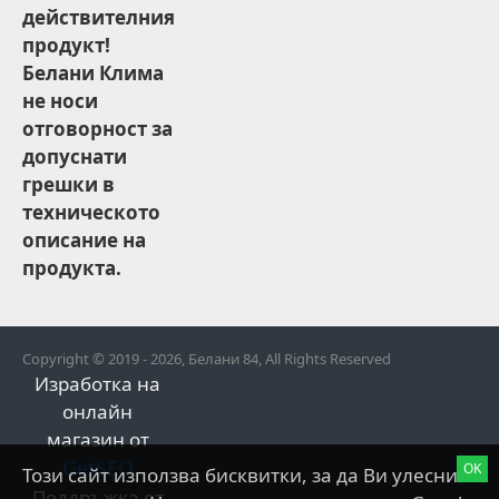
действителния
продукт!
Белани Клима
не носи
отговорност за
допуснати
грешки в
техническото
описание на
продукта.
Copyright © 2019 - 2026, Белани 84, All Rights Reserved
Изработка на
онлайн
магазин от
GetSEO
OK
Този сайт използва бисквитки, за да Ви улесни
Поддръжка от