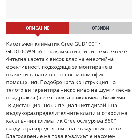
ОПИСАНИЕ
ОТЗИВИ
Касетъчен климатик Gree GUD100T /
GUD100WNhA-T на климатични системи Gree е
4-пътна касета с висок клас на енергийна
ефективност, подходяща за монтиране в
окачени тавани в търговски или офис
помещения. Подобрената конструкция на
тялото ви гарантира ниско ниво на шум и лесна
поддръжка (в комплекта е включено безжично
IR дистанционно). Специалният дизайн на
въздухоразпределителните клапи и отвори на
касетъчния климатик Gree осигурява 360°
градуса разпределение на въздушния поток.
Благодарение на това въздухът е насочен