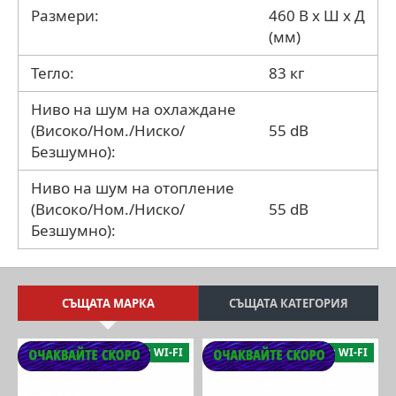
Размери:
460 В x Ш x Д
(мм)
Тегло:
83 кг
Ниво на шум на охлаждане
(Високо/Ном./Ниско/
55 dB
Безшумно):
Ниво на шум на отопление
(Високо/Ном./Ниско/
55 dB
Безшумно):
СЪЩАТА МАРКА
СЪЩАТА КАТЕГОРИЯ
WI-FI
WI-FI