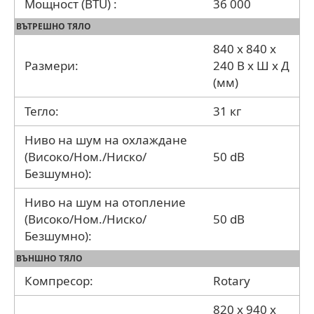
Мощност (BTU) :
36 000
ВЪТРЕШНО ТЯЛО
840 x 840 x
Размери:
240 В x Ш x Д
(мм)
Тегло:
31 кг
Ниво на шум на охлаждане
(Високо/Ном./Ниско/
50 dB
Безшумно):
Ниво на шум на отопление
(Високо/Ном./Ниско/
50 dB
Безшумно):
ВЪНШНО ТЯЛО
Компресор:
Rotary
820 x 940 x