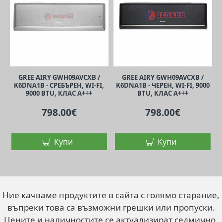
GREE AIRY GWH09AVCXB /
GREE AIRY GWH09AVCXB /
K6DNA1B - СРЕБЪРЕН, WI-FI,
K6DNA1B - ЧЕРЕН, WI-FI, 9000
9000 BTU, КЛАС A+++
BTU, КЛАС A+++
798.00€
798.00€
Купи
Купи
Ние качваме продуктите в сайта с голямо старание,
въпреки това са възможни грешки или пропуски.
Цените и наличностите се актуализират седмично,