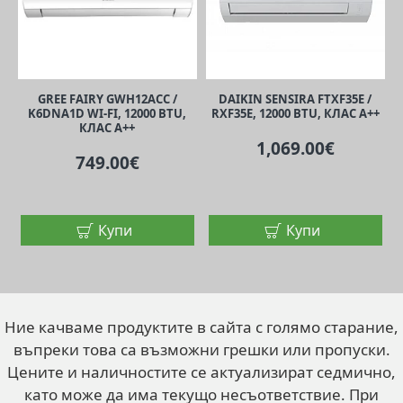
GREE FAIRY GWH12ACC /
DAIKIN SENSIRA FTXF35E /
K6DNA1D WI-FI, 12000 BTU,
RXF35E, 12000 BTU, КЛАС A++
H
КЛАС A++
1,069.00€
749.00€
Купи
Купи
Ние качваме продуктите в сайта с голямо старание,
въпреки това са възможни грешки или пропуски.
Цените и наличностите се актуализират седмично,
като може да има текущо несъответствие. При