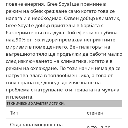
повече енергия, Gree Soyal ще премине в
режим на обезскрежване само когато това се
налага и е необходимо. Освен добър климатик,
Gree Soyal е добър приятел и в борбата с
бактериите във въздуха. Той ефективно убива
над 90% от тях и дори премахва неприятните
миризми в помещението. Вентилаторът на
вътрешното тяло ще продължи да работи малко
след изключването на климатика, когато е в
режим на охлаждане. По този начин няма да се
натрупва влага в топлообменника, а това от
своя страна ще доведе до изчезване на
проблема с натрупването и появата на мухъла
и плесента.
ТЕХНИЧЕСКИ ХАРАКТЕРИСТИКИ:
Тип
стенен
Отдавана мощност на
0.70 - 3.20 -