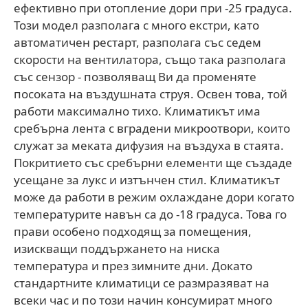
ефективно при отопление дори при -25 градуса.
Този модел разполага с много екстри, като
автоматичен рестарт, разполага със седем
скорости на вентилатора, също така разполага
със сензор - позволяващ Ви да променяте
посоката на въздушната струя. Освен това, той
работи максимално тихо. Климатикът има
сребърна лента с вградени микроотвори, които
служат за меката дифузия на въздуха в стаята.
Покритието със сребърни елементи ще създаде
усещане за лукс и изтънчен стил. Климатикът
може да работи в режим охлаждане дори когато
температурите навън са до -18 градуса. Това го
прави особено подходящ за помещения,
изискващи поддържането на ниска
температура и през зимните дни. Докато
стандартните климатици се размразяват на
всеки час и по този начин консумират много