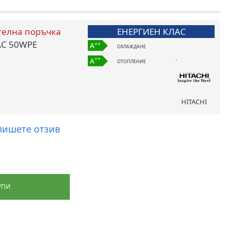
телна поръчка
ЕНЕРГИЕН КЛАС
AC 50WPE
++
A
ОХЛАЖДАНЕ
++
A
ОТОПЛЕНИЕ
HITACHI
пишете отзив
УПИ