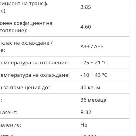
фициент на трансф.
3.85
е):
зонен коефициент на
4.60
отопление):
 клас на охлаждане /
A++ / A++
е:
температура на отопление:
- 25 ~ 21 °C
температура на охлаждане:
- 10 ~ 43 °C
 за помещения до:
40 кв. м
:
36 месеца
 агент:
R-32
равление:
Не