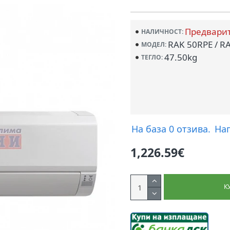
Предвари
НАЛИЧНОСТ:
RAK 50RPE / R
МОДЕЛ:
47.50kg
ТЕГЛО:
На база 0 отзива.
На
1,226.59€
К