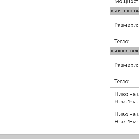
Мощност 
ВЪТРЕШНО ТЯ
Размери:
Тегло:
ВЪНШНО ТЯЛ
Размери:
Тегло:
Ниво на 
Ном./Нис
Ниво на 
Ном./Нис