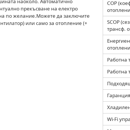
шината наоколо. Автоматично
COP (кое
нтуално прекъсване на електро
отоплени
на по желание.Можете да заключите
SCOP (се
нтилатор) или само за отопление (+
трансф. 
Енергиен
отоплени
Работна 
Работна 
Подходящ
Гаранция
Хладилен
Wi-Fi уп