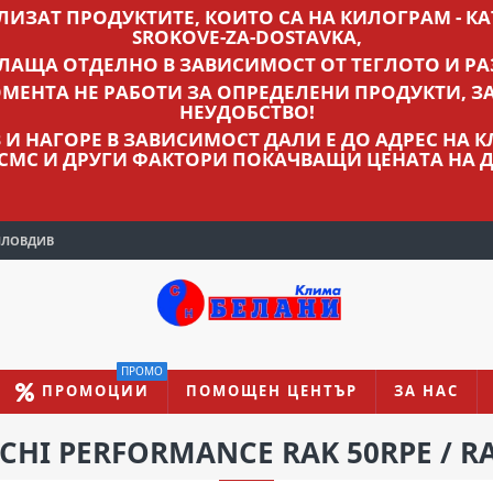
ВЛИЗАТ ПРОДУКТИТЕ, КОИТО СА НА КИЛОГРАМ - КАТ
SROKOVE-ZA-DOSTAVKA,
ПЛАЩА ОТДЕЛНО В ЗАВИСИМОСТ ОТ ТЕГЛОТО И РА
МЕНТА НЕ РАБОТИ ЗА ОПРЕДЕЛЕНИ ПРОДУКТИ, З
НЕУДОБСТВО!
ЛВ И НАГОРЕ В ЗАВИСИМОСТ ДАЛИ Е ДО АДРЕС НА
 СМС И ДРУГИ ФАКТОРИ ПОКАЧВАЩИ ЦЕНАТА НА Д
ПЛОВДИВ
ПРОМО
ПРОМОЦИИ
ПОМОЩЕН ЦЕНТЪР
ЗА НАС
I PERFORMANCE RAK 50RPE / RAC