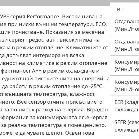
Тип
WPE серия Performance. Високи нива на
Отдавана
ние при ниски външни температури. ECO,
(Мин./Но
ция почистване. Показания за месечна
ази серия предоставят високи нива на
Отдавана
ака и в режим отопление. Климатиците от
(Мин./Но
 да допълват интериора на всяка
Консумир
ивност на климатика в режим отопление
(Мин./Но
ефективност А++ в режим охлаждане и
 едни от най-високите нива на енергийна
Консуми
 да работи в режим отопление до -25°С.
(Мин./Но
от външната температура, влажност,
ието. iSee сензор отчита присъствието
EER (хла
 за по-нисък разход на енергия. Вграден
охлаждан
нформация за консумираната ел.енергия
SEER (се
 за реална температура в помещението.
охлаждан
 можете да чувате шепот. Освен това,