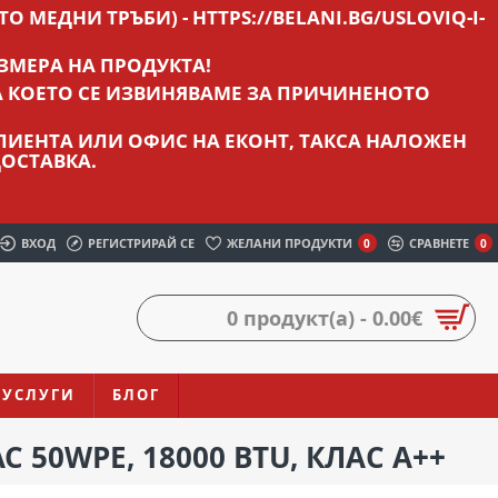
О МЕДНИ ТРЪБИ) - HTTPS://BELANI.BG/USLOVIQ-I-
ЗМЕРА НА ПРОДУКТА!
А КОЕТО СЕ ИЗВИНЯВАМЕ ЗА ПРИЧИНЕНОТО
 КЛИЕНТА ИЛИ ОФИС НА ЕКОНТ, ТАКСА НАЛОЖЕН
ОСТАВКА.
ВХОД
РЕГИСТРИРАЙ СЕ
ЖЕЛАНИ ПРОДУКТИ
СРАВНЕТЕ
0
0
0 продукт(а) - 0.00€
УСЛУГИ
БЛОГ
 50WPE, 18000 BTU, КЛАС A++