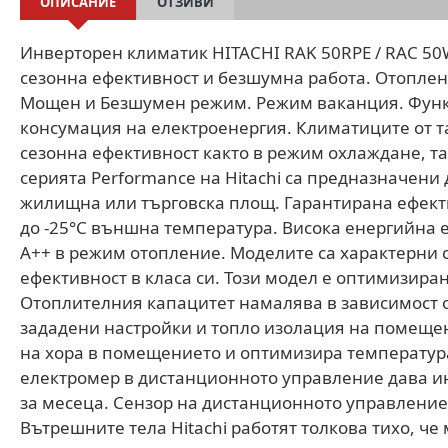
ОПИСАНИЕ
ОТЗИВИ
Инверторен климатик HITACHI RAK 50RPE / RAC 50
сезонна ефективност и безшумна работа. Отопле
Мощен и Безшумен режим. Режим ваканция. Функ
консумация на електроенергия. Климатиците от т
сезонна ефективност както в режим охлаждане, т
серията Performance на Hitachi са предназначени
жилищна или търговска площ. Гарантирана ефект
до -25°C външна температура. Висока енергийна 
A++ в режим отопление. Моделите са характерни с
ефективност в класа си. Този модел е оптимизиран
Отоплителния капацитет намалява в зависимост 
зададени настройки и топло изолация на помещен
на хора в помещението и оптимизира температура
електромер в дистанционното управление дава и
за месеца. Сензор на дистанционното управление
Вътрешните тела Hitachi работят толкова тихо, че