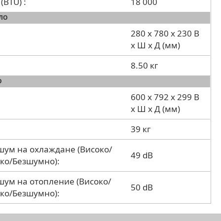
(BTU) :
18 000
ЛО
280 x 780 x 230 В
x Ш x Д (мм)
8.50 кг
О
600 x 792 x 299 В
x Ш x Д (мм)
39 кг
шум на охлаждане (Високо/
49 dB
ко/Безшумно):
шум на отопление (Високо/
50 dB
ко/Безшумно):