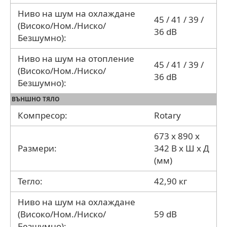
Ниво на шум на охлаждане
45 / 41 / 39 /
(Високо/Ном./Ниско/
36 dB
Безшумно):
Ниво на шум на отопление
45 / 41 / 39 /
(Високо/Ном./Ниско/
36 dB
Безшумно):
ВЪНШНО ТЯЛО
Компресор:
Rotary
673 x 890 x
Размери:
342 В x Ш x Д
(мм)
Тегло:
42,90 кг
Ниво на шум на охлаждане
(Високо/Ном./Ниско/
59 dB
Безшумно):