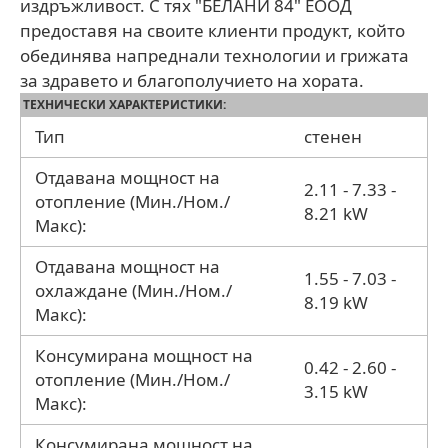
издръжливост. С тях "БЕЛАНИ 84" ЕООД
предоставя на своите клиенти продукт, който
обединява напреднали технологии и грижата
за здравето и благополучието на хората.
ТЕХНИЧЕСКИ ХАРАКТЕРИСТИКИ:
Тип
стенен
Отдавана мощност на
2.11 - 7.33 -
отопление (Мин./Ном./
8.21 kW
Макс):
Отдавана мощност на
1.55 - 7.03 -
охлаждане (Мин./Ном./
8.19 kW
Макс):
Консумирана мощност на
0.42 - 2.60 -
отопление (Мин./Ном./
3.15 kW
Макс):
Консумирана мощност на