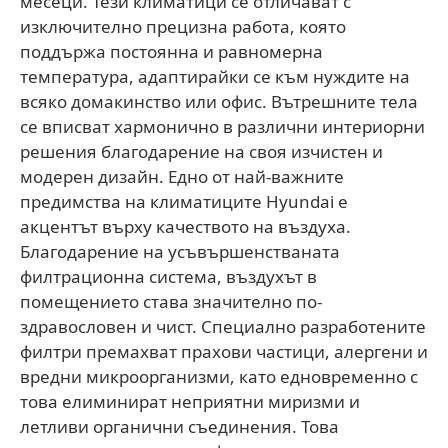
месеци. Тези климатици се отличават с
изключително прецизна работа, която
поддържа постоянна и равномерна
температура, адаптирайки се към нуждите на
всяко домакинство или офис. Вътрешните тела
се вписват хармонично в различни интериорни
решения благодарение на своя изчистен и
модерен дизайн. Едно от най-важните
предимства на климатиците Hyundai е
акцентът върху качеството на въздуха.
Благодарение на усъвършенстваната
филтрационна система, въздухът в
помещението става значително по-
здравословен и чист. Специално разработените
филтри премахват прахови частици, алергени и
вредни микроорганизми, като едновременно с
това елиминират неприятни миризми и
летливи органични съединения. Това