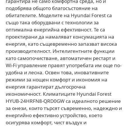
гарантира не само комфортна среда, но и
подобрява общото благосъстояние на
обитателите. Моделите на Hyundai Forest са
също така оборудвани с технологии за
оптимална енергийна ефективност. Те са
проектирани да намаляват консумацията на
енергия, като същевременно запазват висока
производителност. Интелигентните функции
като самопочистване, автоматичен рестарт и
Wi-Fi управление правят употребата им още по-
удобна и лесна. Освен това, иновативните
режими за нощен комфорт и икономия на
енергия гарантират дългосрочна
икономичност. Климатиците Hyundai Forest
HYUB-24HRFN8-QRD0GW са идеалното решение
за онези, които търсят съвременно, надеждно и
енергийно ефективно устройство, което
осигурява комфорт, чист въздух и