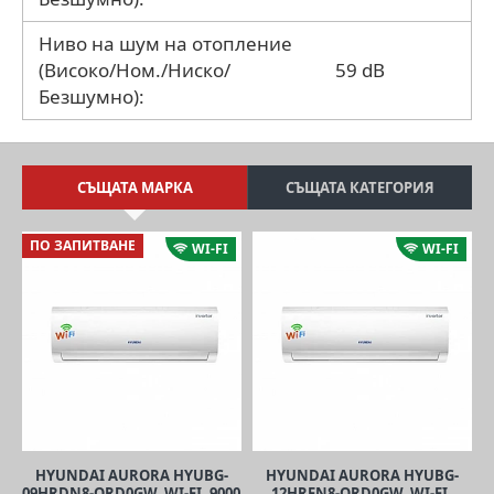
Ниво на шум на отопление
(Високо/Ном./Ниско/
59 dB
Безшумно):
СЪЩАТА МАРКА
СЪЩАТА КАТЕГОРИЯ
ПО ЗАПИТВАНЕ
WI-FI
WI-FI
HYUNDAI AURORA HYUBG-
HYUNDAI AURORA HYUBG-
09HRDN8-QRD0GW, WI-FI, 9000
12HRFN8-QRD0GW, WI-FI,