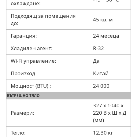
охлаждане:
Подходящ за помещения
45 кв. м
до:
Гаранция:
24 месеца
Хладилен агент:
R-32
Wi-Fi управление:
Да
Произход
Китай
Мощност (BTU) :
24 000
ВЪТРЕШНО ТЯЛО
327 x 1040 x
Размери:
220 В x Ш x Д
(мм)
Тегло:
12,30 кг