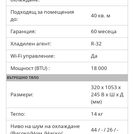
Подходящ за помещения
40 кв. м
до:
Гаранция:
60 месеца
Хладилен агент:
R-32
Wi-Fi управление:
Да
Мощност (BTU) :
18 000
ВЪТРЕШНО ТЯЛО
320 x 1053 x
Размери:
245 В x Ш x Д
(мм)
Тегло:
14 кг
Ниво на шум на охлаждане
44 / - / 26 / -
(Високо/Ном./Ниско/