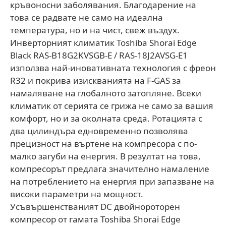
кръвоносни заболявания. Благодарение на
това се радвате не само на идеална
температура, но и на чист, свеж въздух.
Инверторният климатик Toshiba Shorai Edge
Black RAS-B18G2KVSGB-E / RAS-18J2AVSG-E1
използва най-иновативната технология с фреон
R32 и покрива изискванията на F-GAS за
намаляване на глобалното затопляне. Всеки
климатик от серията се грижа не само за вашия
комфорт, но и за околната среда. Ротацията с
два цилиндъра едновременно позволява
прецизност на въртене на компресора с по-
малко загуби на енергия. В резултат на това,
компресорът предлага значително намаление
на потреблението на енергия при запазване на
високи параметри на мощност.
Усъвършенстваният DC двойнороторен
компресор от гамата Toshiba Shorai Edge