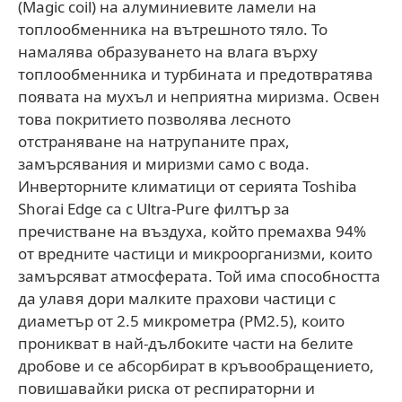
(Magic coil) на алуминиевите ламели на
топлообменника на вътрешното тяло. То
намалява образуването на влага върху
топлообменника и турбината и предотвратява
появата на мухъл и неприятна миризма. Освен
това покритието позволява лесното
отстраняване на натрупаните прах,
замърсявания и миризми само с вода.
Инверторните климатици от серията Toshiba
Shorai Edge са с Ultra-Pure филтър за
пречистване на въздуха, който премахва 94%
от вредните частици и микроорганизми, които
замърсяват атмосферата. Той има способността
да улавя дори малките прахови частици с
диаметър от 2.5 микрометра (PM2.5), които
проникват в най-дълбоките части на белите
дробове и се абсорбират в кръвообращението,
повишавайки риска от респираторни и