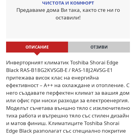
ЧИСТОТА И КОМФОРТ
Предаваме дома Ви така, както сте ни го
оставили!
ОПИСАНИЕ
ОТЗИВИ
Инверторният климатик Toshiba Shorai Edge
Black RAS-B18G2KVSGB-E / RAS-18J2AVSG-E1
притежава висок клас на енергийна
ефективност – A++ на охлаждане и отопление. С
него създавате перфектен климат за вашия дом
или офис при ниски разходи за електроенергия.
Моделът съчетава външно тяло с изключително
тиха работа и вътрешно тяло със стилен дизайн
и матов финиш. Климатиците Toshiba Shorai
Edge Black разполагат със специално покритие