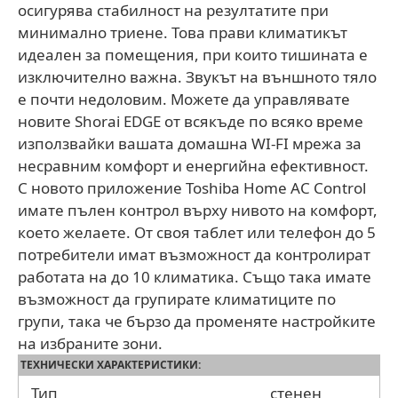
осигурява стабилност на резултатите при
минимално триене. Това прави климатикът
идеален за помещения, при които тишината е
изключително важна. Звукът на външното тяло
е почти недоловим. Можете да управлявате
новите Shorai EDGE от всякъде по всяко време
използвайки вашата домашна WI-FI мрежа за
несравним комфорт и енергийна ефективност.
С новото приложение Toshiba Home AC Control
имате пълен контрол върху нивото на комфорт,
което желаете. От своя таблет или телефон до 5
потребители имат възможност да контролират
работата на до 10 климатика. Също така имате
възможност да групирате климатиците по
групи, така че бързо да променяте настройките
на избраните зони.
ТЕХНИЧЕСКИ ХАРАКТЕРИСТИКИ:
Тип
стенен