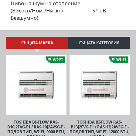
Ниво на шум на отопление
(Високо/Ном./Ниско/
51 dB
Безшумно):
СЪЩАТА МАРКА
СЪЩАТА КАТЕГОРИЯ
WI-FI
WI-FI
TOSHIBA BI-FLOW RAS-
TOSHIBA BI-FLOW RAS-
B10J2FVG-E1 / RAS-10J2AVSG-E -
B13J2FVG-E1 / RAS-13J2AVSG-E -
ПОДОВ ТИП, WI-FI, 9000 BTU,
ПОДОВ ТИП, WI-FI, 12000 BTU,
П