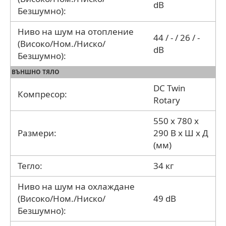
dB
Безшумно):
Ниво на шум на отопление
44 / - / 26 / -
(Високо/Ном./Ниско/
dB
Безшумно):
ВЪНШНО ТЯЛО
DC Twin
Компресор:
Rotary
550 x 780 x
Размери:
290 В x Ш x Д
(мм)
Тегло:
34 кг
Ниво на шум на охлаждане
(Високо/Ном./Ниско/
49 dB
Безшумно):