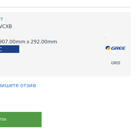
ст
AVCXB
 907.00mm x 292.00mm
С
GREE
пишете отзив
УПИ