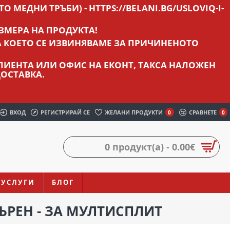
О МЕДНИ ТРЪБИ) - HTTPS://BELANI.BG/USLOVIQ-I-
ЗМЕРА НА ПРОДУКТА!
А КОЕТО СЕ ИЗВИНЯВАМЕ ЗА ПРИЧИНЕНОТО
 КЛИЕНТА ИЛИ ОФИС НА ЕКОНТ, ТАКСА НАЛОЖЕН
ОСТАВКА.
ВХОД
РЕГИСТРИРАЙ СЕ
ЖЕЛАНИ ПРОДУКТИ
СРАВНЕТЕ
0
0
0 продукт(а) - 0.00€
УСЛУГИ
БЛОГ
ЪРЕН - ЗА МУЛТИСПЛИТ