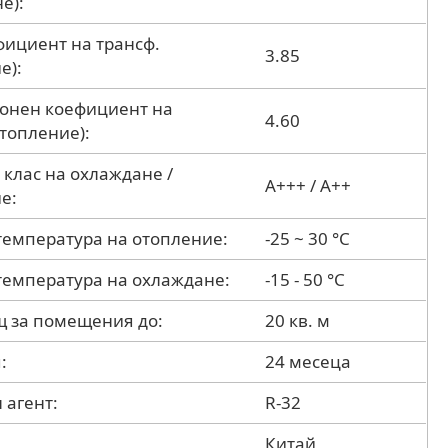
е):
фициент на трансф.
3.85
е):
зонен коефициент на
4.60
отопление):
 клас на охлаждане /
A+++ / A++
е:
температура на отопление:
-25 ~ 30 °C
температура на охлаждане:
-15 - 50 °C
 за помещения до:
20 кв. м
:
24 месеца
 агент:
R-32
д
Китай