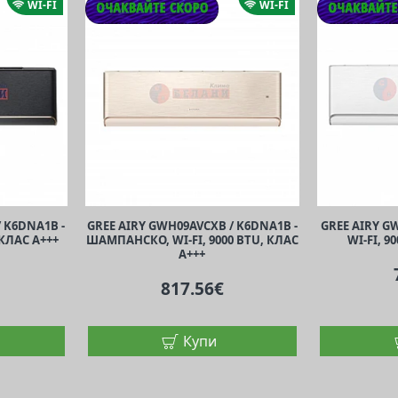
WI-FI
WI-FI
 K6DNA1B -
GREE AIRY GWH09AVCXB / K6DNA1B -
GREE AIRY G
 КЛАС A+++
ШАМПАНСКО, WI-FI, 9000 BTU, КЛАС
WI-FI, 9
A+++
817.56€
Купи