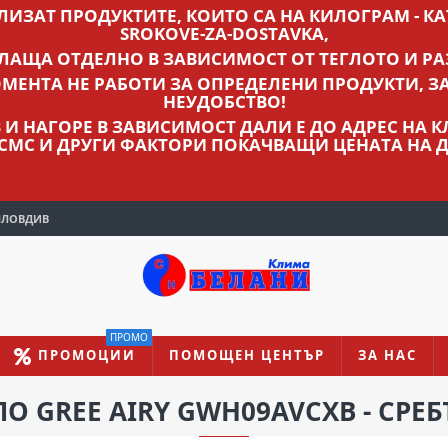
ВЛИЗАТ ПРОДУКТИТЕ, КОИТО СА НА КИЛОГРАМ - КАТ
SROKOVE-ZA-DOSTAVKA,
ПЛАЩА ОТДЕЛНО В ЗАВИСИМОСТ ОТ ТЕГЛОТО И РА
МЕНТА НЕ РАБОТИ ЗА ОПРЕДЕЛЕНИ ПРОДУКТИ, З
НЕУДОБСТВО!
ЛВ И НАГОРЕ В ЗАВИСИМОСТ ДАЛИ Е ДО АДРЕС НА
 СМС И ДРУГИ ФАКТОРИ ПОКАЧВАЩИ ЦЕНАТА НА Д
ПЛОВДИВ
ПРОМО
ПРОМОЦИИ
ПОМОЩЕН ЦЕНТЪР
ЗА НАС
О GREE AIRY GWH09AVCXB - СРЕБ