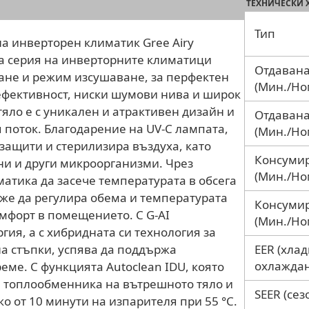
ТЕХНИЧЕСКИ 
Тип
а инверторен климатик Gree Airy
а серия на инверторните климатици
Отдавана
дане и режим изсушаване, за перфектен
(Мин./Но
а ефективност, ниски шумови нива и широк
яло е с уникален и атрактивен дизайн и
Отдавана
поток. Благодарение на UV-C лампата,
(Мин./Но
 защити и стерилизира въздуха, като
Консумир
ни и други микроорганизми. Чрез
(Мин./Но
матика да засече температурата в обсега
же да регулира обема и температурата
Консуми
омфорт в помещението. С G-AI
(Мин./Но
гия, а с хибридната си технология за
на стъпки, успява да поддържа
EER (хла
охлаждан
еме. С функцията Autoclean IDU, която
а топлообменника на вътрешното тяло и
SEER (се
ко от 10 минути на изпарителя при 55 °C.