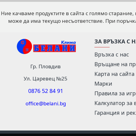
Ние качваме продуктите в сайта с голямо старание,
може да има текущо несъответствие. При поръчк
ЗА ВРЪЗКА С 
Връзка с нас
Връщане на пр
Гр. Пловдив
Карта на сайта
Ул. Царевец №25
Марки
0876 52 84 91
Правила за иг
Калкулатор за 
office@belani.bg
Гаранция и ре