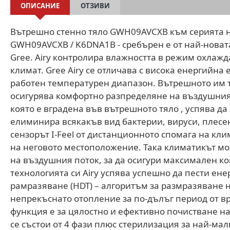
ОПИСАНИЕ
ОТЗИВИ
Вътрешно стенно тяло GWH09AVCXB към серията н
GWH09AVCXB / K6DNA1B - сребърен е от най-новат
Gree. Airy контролира влажността в режим охлаж
климат. Gree Airy се отличава с висока енергийн
работен температурен диапазон. Вътрешното им т
осигурява комфортно разпределяне на въздушния 
която е вградена във вътрешното тяло , успява да
елиминира всякакъв вид бактерии, вируси, плесе
сензорът I-Feel от дистанционното спомага на кли
на неговото местоположение. Така климатикът мо
на въздушния поток, за да осигури максимален к
технологията си Airy успява успешно да пести енер
рамразяване (HDT) – алгоритъм за размразяване 
непрекъснато отопление за по-дълъг период от вр
функция е за цялостно и ефективно почистване н
се състои от 4 фази плюс стерилизация за най-мал