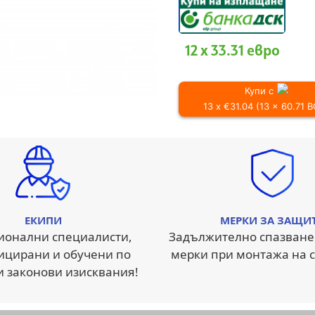
12 x 33.31 евро
Купи с
13 x €31.04 (13 x 60.71 
ЕКИПИ
МЕРКИ ЗА ЗАЩИ
ионални специалисти,
Задължително спазване
ицирани и обучени по
мерки при монтажа на с
и законови изисквания!