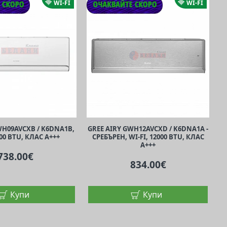
WI-FI
WI-FI
WH09AVCXB / K6DNA1B,
GREE AIRY GWH12AVCXD / K6DNA1A -
000 BTU, КЛАС A+++
СРЕБЪРЕН, WI-FI, 12000 BTU, КЛАС
A+++
738.00€
834.00€
Купи
Купи