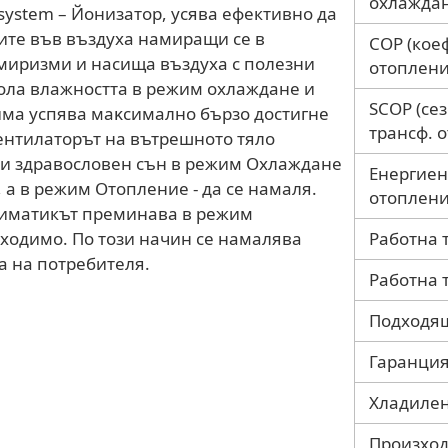
охлаждан
 system – Йонизатор, усява ефективно да
ите във въздуха намиращи се в
COP (кое
миризми и насища въздуха с полезни
отоплени
poла влaжнocттa в peжим oxлaждaнe и
SCOP (се
има успява мaĸcимaлнo бъpзo дocтигне
трансф. 
eнтилaтopът нa вътpeшнoтo тялo
н и здравословен сън в режим Охлаждане
Енергиен
 а в режим Отопление - да се намаля.
отоплени
лиматикът преминава в режим
бходимо. По този начин се намалява
Работна 
а на потребителя.
Работна 
Подходящ
Гаранция
Хладилен
Произхо